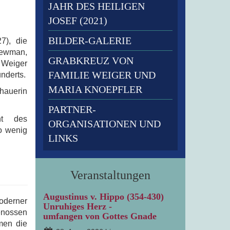
JAHR DES HEILIGEN
JOSEF (2021)
BILDER-GALERIE
7), die
 Newman,
GRABKREUZ VON
 Weiger
FAMILIE WEIGER UND
underts.
MARIA KNOEPFLER
hauerin
PARTNER-
ht des
ORGANISATIONEN UND
o wenig
LINKS
Veranstaltungen
Augustinus v. Hippo (354-430)
oderner
Unruhiges Herz -
genossen
umfangen von Gottes Gnade
men die