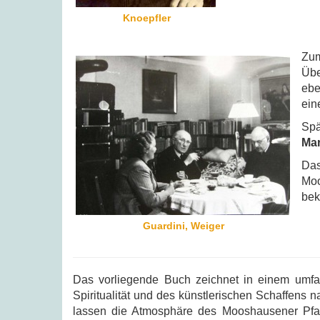
Knoepfler
Zu
Übe
ebe
ein
Spä
Mar
Da
Moo
bek
Guardini, Weiger
Das vorliegende Buch zeichnet in einem umf
Spiritualität und des künstlerischen Schaffens 
lassen die Atmosphäre des Mooshausener Pfar