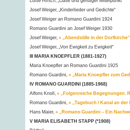
Luise Hirsch, „Oase und geistiger Mittelpunkt“
Josef Weiger, „Kinderlieder und Gedichte“
Josef Weiger an Romano Guardini 1924
Romano Guardini an Josef Weiger 1930
Josef Weiger,
» „Abendstille in der Dorfkirche“
Josef Weiger, „Von Ewigkeit zu Ewigkeit“
III MARIA KNOEPFLER (1881-1927)
Maria Knoepfler an Romano Guardini 1925
Romano Guardini,
» „Maria Knoepfler zum Ged
IV ROMANO GUARDINI (1885-1968)
Alfons Knoll,
» „Folgenreiche Begegnungen. Ro
Romano Guardini,
» „Tagebuch / Kanal an der I
Hans Maier,
» „Romano Guardini – Ein Nachw
V MARIA ELISABETH STAPP (*1908)