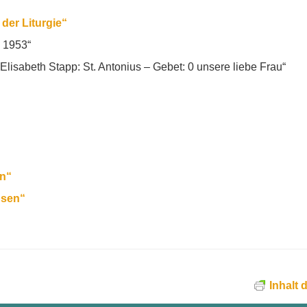
der Liturgie“
p 1953“
lisabeth Stapp: St. Antonius – Gebet: 0 unsere liebe Frau“
n“
usen“
Inhalt 