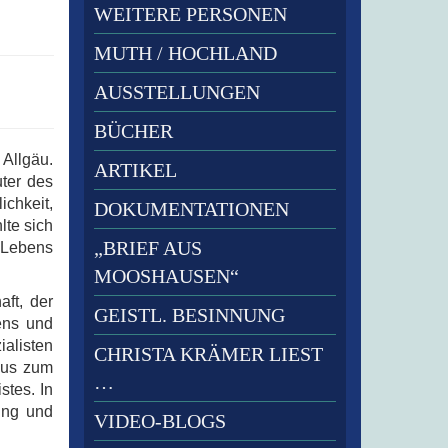
WEITERE PERSONEN
MUTH / HOCHLAND
AUSSTELLUNGEN
BÜCHER
Allgäu.
ARTIKEL
ter des
chkeit,
DOKUMENTATIONEN
lte sich
„BRIEF AUS
s Lebens
MOOSHAUSEN“
ft, der
GEISTL. BESINNUNG
ens und
alisten
CHRISTA KRÄMER LIEST
aus zum
…
tes. In
rung und
VIDEO-BLOGS