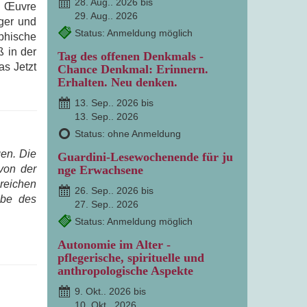
28. Aug.. 2026 bis
s Œuvre
29. Aug.. 2026
ger und
Status: Anmeldung möglich
phische
 in der
Tag des offenen Denkmals -
as Jetzt
Chance Denkmal: Erinnern.
Erhalten. Neu denken.
13. Sep.. 2026 bis
13. Sep.. 2026
Status: ohne Anmeldung
gen. Die
Guardini-Lesewochenende für ju
von der
nge Erwachsene
reichen
26. Sep.. 2026 bis
abe des
27. Sep.. 2026
Status: Anmeldung möglich
Autonomie im Alter -
pflegerische, spirituelle und
anthropologische Aspekte
9. Okt.. 2026 bis
10. Okt.. 2026