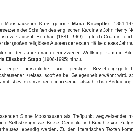
m Mooshausener Kreis gehörte
Maria Knoepfler
(1881-192
rsetzerin der Schriften des englischen Kardinals John Henry
nso wie Joseph Bernhart (1881-1969) – gleich Guardini und
er der großen religiösen Autoren der ersten Hälfte dieses Jahrh
ter, in den Jahren nach dem Zweiten Weltkrieg, kam die Bild
ia Elisabeth Stapp
(1908-1995) hinzu.
s enge persönliche und geistige Beziehungsgeflec
shausener Kreises, sooft es bei Gelegenheit erwähnt wird, s
annt ist es im einzelnen und in seiner tatsächlichen Bedeutung
assenden Sinne Mooshausen als Treffpunkt wegweisender m
nach. Selbstzeugnisse, Briefe, Gedichte und Berichte von Zeit
rhauses lebendig werden. Zu den literarischen Texten kom