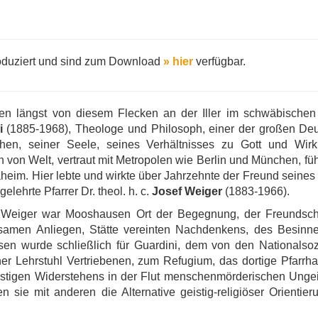
roduziert und sind zum Download
» hier
verfügbar.
en längst von diesem Flecken an der Iller im schwäbischen 
i
(1885-1968), Theologe und Philosoph, einer der großen Deu
n, seiner Seele, seines Verhältnisses zu Gott und Wirkli
 von Welt, vertraut mit Metropolen wie Berlin und München, füh
eim. Hier lebte und wirkte über Jahrzehnte der Freund seine
elehrte Pfarrer Dr. theol. h. c.
Josef Weiger
(1883-1966).
 Weiger war Mooshausen Ort der Begegnung, der Freundscha
samen Anliegen, Stätte vereinten Nachdenkens, des Besinn
en wurde schließlich für Guardini, dem von den Nationalsozi
er Lehrstuhl Vertriebenen, zum Refugium, das dortige Pfarrh
stigen Widerstehens in der Flut menschenmörderischen Ungeis
 sie mit anderen die Alternative geistig-religiöser Orientie