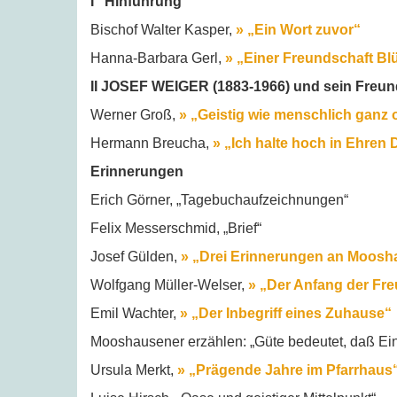
I Hinführung
Bischof Walter Kasper,
» „Ein Wort zuvor“
Hanna-Barbara Gerl,
» „Einer Freundschaft Bl
II JOSEF WEIGER (1883-1966) und sein Freun
Werner Groß,
» „Geistig wie menschlich ganz 
Hermann Breucha,
» „Ich halte hoch in Ehren
Erinnerungen
Erich Görner, „Tagebuchaufzeichnungen“
Felix Messerschmid, „Brief“
Josef Gülden,
» „Drei Erinnerungen an Moos
Wolfgang Müller-Welser,
» „Der Anfang der Fr
Emil Wachter,
» „Der Inbegriff eines Zuhause“
Mooshausener erzählen: „Güte bedeutet, daß Ein
Ursula Merkt,
» „Prägende Jahre im Pfarrhaus