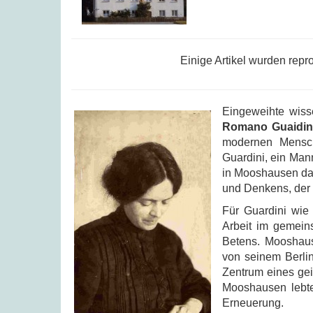
Einige Artikel wurden rep
Eingeweihte wiss
Romano Guaidin
modernen Mensche
Guardini, ein Mann
in Mooshausen dah
und Denkens, der g
Für Guardini wie
Arbeit im gemein
Betens. Mooshaus
von seinem Berlin
Zentrum eines gei
Mooshausen lebten
Erneuerung.