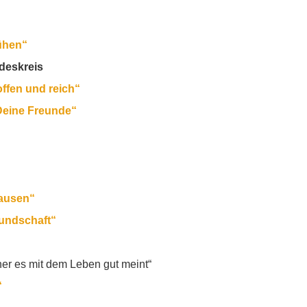
ühen“
deskreis
offen und reich“
 Deine Freunde“
hausen“
eundschaft“
er es mit dem Leben gut meint“
“