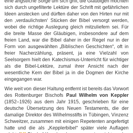
eine ängstliche Sorge um sich griff, die Gläubigen möchten
sich durch ungefilterte Lektüre der Schrift mit gefährlichen
Ideen anstecken und dürften daher von den Hirten nur mit
den ‚verdaulichsten‘ Stücken der Bibel versorgt werden,
wobei die richtige Auslegung gleich mitzuliefern sei. Für
die breite Masse der Gläubigen, insbesondere auf dem
freien Land, war die Bibel daher in der Regel nur in der
Form von ausgewählten „Biblischen Geschichten“, oft in
freier Nacherzählung, präsent, ja eine Vielzahl von
Seelsorgern hielt den Katechismus-Unterricht für wichtiger
als die Bibel-Lektüre, zumal ihrer Ansicht nach der
wesentliche Kern der Bibel ja in die Dogmen der Kirche
eingegangen war.
Wie weit von dieser Haltung entfernt ist bereits das Vorwort
des Rottenburger Bischofs
Paul Wilhelm von Keppler
(1852–1926) aus dem Jahr 1915, geschrieben für eine
deutsche Übersetzung des Neuen Testaments, die der
damalige Direktor des Wilhelmsstifts in Tübingen, Vinzenz
Schweitzer, zusammen mit einigen Repetenten angefertigt
hatte und die als „Kepplerbibel“ später viele Auflagen