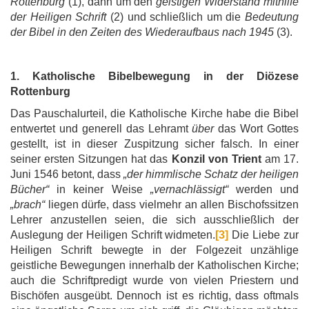
Rottenburg
(1), dann um den
geistigen Widerstand mithilfe
der Heiligen Schrift
(2) und schließlich um die
Bedeutung
der Bibel in den Zeiten des Wiederaufbaus nach 1945
(3).
1. Katholische Bibelbewegung in der Diözese
Rottenburg
Das Pauschalurteil, die Katholische Kirche habe die Bibel
entwertet und generell das Lehramt
über
das Wort Gottes
gestellt, ist in dieser Zuspitzung sicher falsch. In einer
seiner ersten Sitzungen hat das
Konzil von Trient
am 17.
Juni 1546 betont, dass
„der himmlische Schatz der heiligen
Bücher“
in keiner Weise
„vernachlässigt“
werden und
„brach“
liegen dürfe, dass vielmehr an allen Bischofssitzen
Lehrer anzustellen seien, die sich ausschließlich der
Auslegung der Heiligen Schrift widmeten.
[3]
Die Liebe zur
Heiligen Schrift bewegte in der Folgezeit unzählige
geistliche Bewegungen innerhalb der Katholischen Kirche;
auch die Schriftpredigt wurde von vielen Priestern und
Bischöfen ausgeübt. Dennoch ist es richtig, dass oftmals