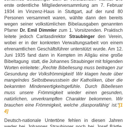
erste ordentliche Mitgliederversammlung am 7. Februar
1934 im Vinzenz-Haus in Stuttgart, auf der rund 80
Personen versammelt waren, wählte dann den bereits
wegen seiner volkstümlichen Bibelausgaben genannten
Pfarrer
Dr. Emil Dimmler
zum 1. Vorsitzenden. Praktisch
leitete jedoch Caritasdirektor
Straubinger
den Verein,
wobei er in der konkreten Verwaltungsarbeit von einem
ehrenamtlichen Geschäftsführer unterstützt wurde. Am 12.
Juni 1935 fand dann in Kempten im Allgäu eine große
Bibeltagung statt, die Johannes Straubinger mit folgenden
Worten einleitete:
„Rechte Bibellesung muss beitragen zur
Gesundung der Volksfrömmigkeit! Wir klagen heute über
mangelndes Selbstbewusstsein der Katholiken, über die
bekannten Minderwertigkeitsgefühle. Durch Bibellesen
muss unsere Frömmigkeit wieder einen gesunden,
natürlichen, unverkrampften Charakter bekommen. Wir
brauchen eine Frömmigkeit, welche ‚diasporafähig‘ ist.“
[1
4]
Deutsch-nationale Untertöne fehlen in diesen Jahren
weder bei Johannes Straubinger noch bei Josef Bärtle.