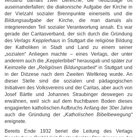
verband damals zwei Bereiche, die heutzutage oft
auseinanderfallen: die
diakonische
Aufgabe der Kirche in
der Vielzahl sozialer Brennpunkte einerseits und die
Bildungsaufgabe
der Kirche, die man damals als
integrierenden Teil sozialer Verantwortung ansah. Es war
gerade der Caritasverband, der sich durch die Gründung
des
Verlags Kepplerhaus
in Stuttgart die religiöse Bildung
der Katholiken in Stadt und Land zu einem seiner
„sozialen“ Anliegen machte – eines Verlags, der unter
anderem auch die „Kepplerbibel“ herausgab und später zur
Keimzelle der
„Religiösen Bildungsarbeit“
in Stuttgart und
in der Diözese nach dem Zweiten Weltkrieg wurde. An
dieser Stelle sind die sozialen und pädagogischen
Initiativen des Volksvereins und der Caritas, aber auch von
Josef Bärtle und Johannes Straubinger deswegen zu
erwähnen, weil sich auf dem fruchtbaren Boden dieses
engagierten katholischen Aufbruchs Anfang der 30er Jahre
auch die Gründung der
„Katholischen Bibelbewegung“
ereignete.
Bereits Ende 1932 beriet die Leitung des Verlags