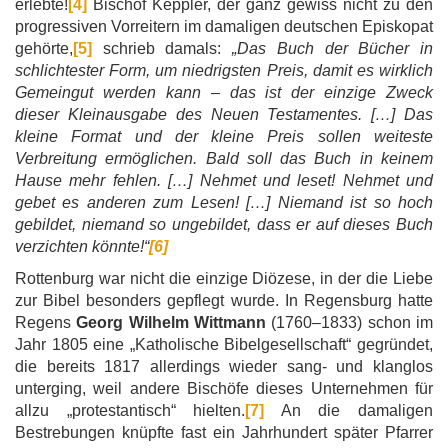
erlebte!
[4]
Bischof Keppler, der ganz gewiss nicht zu den
progressiven Vorreitern im damaligen deutschen Episkopat
gehörte,
[5]
schrieb damals:
„Das Buch der Bücher in
schlichtester Form, um niedrigsten Preis, damit es wirklich
Gemeingut werden kann – das ist der einzige Zweck
dieser Kleinausgabe des Neuen Testamentes. […] Das
kleine Format und der kleine Preis sollen weiteste
Verbreitung ermöglichen. Bald soll das Buch in keinem
Hause mehr fehlen. […] Nehmet und leset! Nehmet und
gebet es anderen zum Lesen! […] Niemand ist so hoch
gebildet, niemand so ungebildet, dass er auf dieses Buch
verzichten könnte!“
[6]
Rottenburg war nicht die einzige Diözese, in der die Liebe
zur Bibel besonders gepflegt wurde. In Regensburg hatte
Regens
Georg Wilhelm Wittmann
(1760–1833) schon im
Jahr 1805 eine „Katholische Bibelgesellschaft“ gegründet,
die bereits 1817 allerdings wieder sang- und klanglos
unterging, weil andere Bischöfe dieses Unternehmen für
allzu „protestantisch“ hielten.
[7]
An die damaligen
Bestrebungen knüpfte fast ein Jahrhundert später Pfarrer