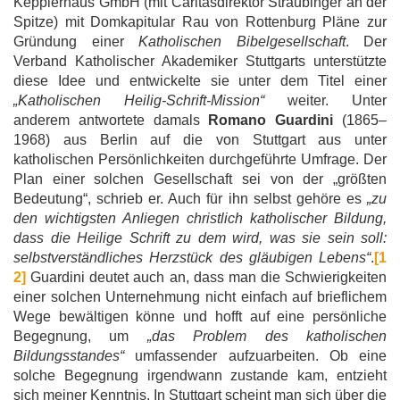
Kepplerhaus GmbH (mit Caritasdirektor Straubinger an der
Spitze) mit Domkapitular Rau von Rottenburg Pläne zur
Gründung einer
Katholischen Bibelgesellschaft
. Der
Verband Katholischer Akademiker Stuttgarts unterstützte
diese Idee und entwickelte sie unter dem Titel einer
„Katholischen Heilig-Schrift-Mission“
weiter. Unter
anderem antwortete damals
Romano Guardini
(1865–
1968) aus Berlin auf die von Stuttgart aus unter
katholischen Persönlichkeiten durchgeführte Umfrage. Der
Plan einer solchen Gesellschaft sei von der „größten
Bedeutung“, schrieb er. Auch für ihn selbst gehöre es
„zu
den wichtigsten Anliegen christlich katholischer Bildung,
dass die Heilige Schrift zu dem wird, was sie sein soll:
selbstverständliches Herzstück des gläubigen Lebens“
.
[1
2]
Guardini deutet auch an, dass man die Schwierigkeiten
einer solchen Unternehmung nicht einfach auf brieflichem
Wege bewältigen könne und hofft auf eine persönliche
Begegnung, um
„das Problem des katholischen
Bildungsstandes“
umfassender aufzuarbeiten. Ob eine
solche Begegnung irgendwann zustande kam, entzieht
sich meiner Kenntnis. In Stuttgart scheint man sich über die