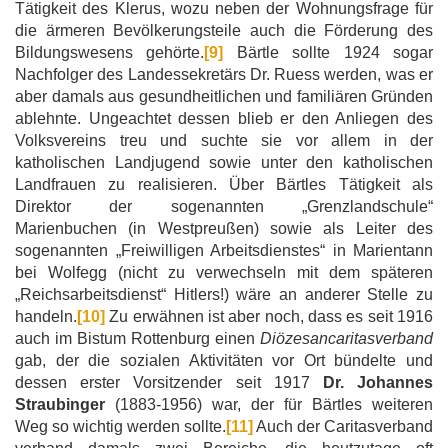
Tätigkeit des Klerus, wozu neben der Wohnungsfrage für
die ärmeren Bevölkerungsteile auch die Förderung des
Bildungswesens gehörte.
[9]
Bärtle sollte 1924 sogar
Nachfolger des Landessekretärs Dr. Ruess werden, was er
aber damals aus gesundheitlichen und familiären Gründen
ablehnte. Ungeachtet dessen blieb er den Anliegen des
Volksvereins treu und suchte sie vor allem in der
katholischen Landjugend sowie unter den katholischen
Landfrauen zu realisieren. Über Bärtles Tätigkeit als
Direktor der sogenannten „Grenzlandschule“
Marienbuchen (in Westpreußen) sowie als Leiter des
sogenannten „Freiwilligen Arbeitsdienstes“ in Marientann
bei Wolfegg (nicht zu verwechseln mit dem späteren
„Reichsarbeitsdienst“ Hitlers!) wäre an anderer Stelle zu
handeln.
[10]
Zu erwähnen ist aber noch, dass es seit 1916
auch im Bistum Rottenburg einen
Diözesancaritasverband
gab, der die sozialen Aktivitäten vor Ort bündelte und
dessen erster Vorsitzender seit 1917
Dr. Johannes
Straubinger
(1883-1956) war, der für Bärtles weiteren
Weg so wichtig werden sollte.
[11]
Auch der Caritasverband