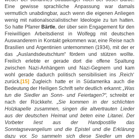
Eine gewisse sprachliche Anpassung war damals
vermutlich unabdingbar, auch wenn die eigenen Anliegen
wenig mit nationalsozialistischer Ideologie zu tun hatten.
So hatte Pfarrer
Bärtle
, der über sein Engagement für den
Freiwilligen Arbeitsdienst in Wolfegg mit deutschen
Auswanderern in Kontakt gekommen war, eine Reise nach
Brasilien und Argentinien unternommen (1934), mit der er
das „Auslandsdeutschtum“ fördern und stützen wollte.
Freilich erlebte er gerade dort die offene Spaltung
zwischen Nazi-Anhängern und Nazi-Gegnern und kam
wohl gerade dadurch politisch sensibilisiert ins ‚Reich‘
zurück.
[15]
Zugleich hatte er in Südamerika auch die
Bedeutung der Heiligen Schrift sehr deutlich erkannt:
„Was
tun die Siedler an Sonn- und Feiertagen?“,
schreibt er
nach der Rückkehr.
„Sie kommen in der schlichten
Holzkapelle zusammen, singen die altvertrauten Lieder
aus der deutschen Heimat und beten eine Litanei. Der
Vorbeter liest aus der Handpostille das
Sonntagsevangelium und die Epistel und die Erklärung
dazu vor. So sammeln sich diese Siedler um den