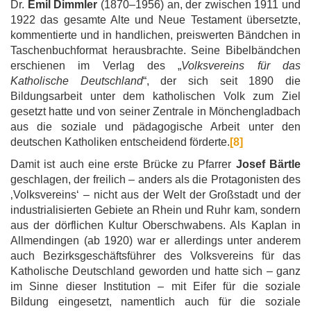
Dr.
Emil Dimmler
(1870–1956) an, der zwischen 1911 und
1922 das gesamte Alte und Neue Testament übersetzte,
kommentierte und in handlichen, preiswerten Bändchen in
Taschenbuchformat herausbrachte. Seine Bibelbändchen
erschienen im Verlag des „
Volksvereins für das
Katholische Deutschland
“, der sich seit 1890 die
Bildungsarbeit unter dem katholischen Volk zum Ziel
gesetzt hatte und von seiner Zentrale in Mönchengladbach
aus die soziale und pädagogische Arbeit unter den
deutschen Katholiken entscheidend förderte.
[8]
Damit ist auch eine erste Brücke zu Pfarrer
Josef Bärtle
geschlagen, der freilich – anders als die Protagonisten des
‚Volksvereins‘ – nicht aus der Welt der Großstadt und der
industrialisierten Gebiete an Rhein und Ruhr kam, sondern
aus der dörflichen Kultur Oberschwabens. Als Kaplan in
Allmendingen (ab 1920) war er allerdings unter anderem
auch Bezirksgeschäftsführer des Volksvereins für das
Katholische Deutschland geworden und hatte sich – ganz
im Sinne dieser Institution – mit Eifer für die soziale
Bildung eingesetzt, namentlich auch für die soziale