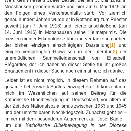
Werk des Priesters
Josef Bärtle
, der am 3. Mai 1892 in
Mooshausen geboren wurde und hier am 6. Mai 1949 an
den Folgen eines Verkehrsunfalls starb. Vor ziemlich
genau hundert Jahren wurde er in Rottenburg zum Priester
geweiht (am 7. Juni 1916) und feierte anschließend (am
14. Juni 1916) in Mooshausen seine Heimatprimiz. Die
meisten meiner Erkenntnisse über ihn verdanke ich neben
der bisher einzigen einschlägigen Darstellung
[1]
und
einigen versprengten Hinweisen in der Literatur
[2]
der
unermüdlichen Sammelleidenschaft von Elisabeth
Prégardier, der ich daher an dieser Stelle für ihr großes
Engagement in dieser Sache noch einmal herzlich danke.
Leider ist es nicht möglich, in diesem Rahmen auf das
gesamte Lebenswerk Bärtles einzugehen. Ich konzentriere
mich im Wesentlichen auf seinen Beitrag für die
Katholische Bibelbewegung in Deutschland, vor allem in
der Zeit des Nationalsozialismus zwischen 1933 und 1945
und der unmittelbaren Nachkriegszeit. Zunächst geht es –
immer mit dem besonderen Augenmerk auf Josef Bärtle –
um die
Katholische Bibelbewegung in der Diözese