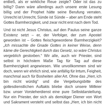
entließ, als er wirkliche Reue zeigte? Oder ist das zu
billig? Dann wäre allerdings auch unsere erste Lesung
billig und der Prophet hätte seine Berufung verraten.
Unrecht ist Unrecht, Sünde ist Sünde – aber am Ende steht
Gottes Barmherzigkeit, und zwar nicht erst nach dem Tod.
Und ist nicht Jesus Christus, auf den Paulus seine ganze
Existenz setzt – er, der Verfolger, der zum Apostel
geworden ist – Gottes fleischgewordene Barmherzigkeit
?
„Ich missachte die Gnade Gottes in keiner Weise, denn
käme die Gerechtigkeit durch das Gesetz, so wäre Christus
vergeblich gestorben.“
Wir alle, auch wir Priester, sind
selbst in höchstem Maße Tag für Tag auf diese
Barmherzigkeit angewiesen. Wie unvollkommen sind wir
doch, wenn wir ehrlich sind, wie anfällig für Irrtum, Feigheit,
manchmal auch für Bosheiten aller Art. Ohne das „Herr, ich
bin nicht würdig“ und die Vergebungsbitte des
gottesdienstlichen Auftakts bliebe doch unsere Mitfeier
bzw. unser Vorsteherdienst eine pure Selbstdarstellung.
Nur ein Priester, der sich als demütiger Diener von Wort
und Sakrament versteht und selbst das „Herr, ich bin nicht