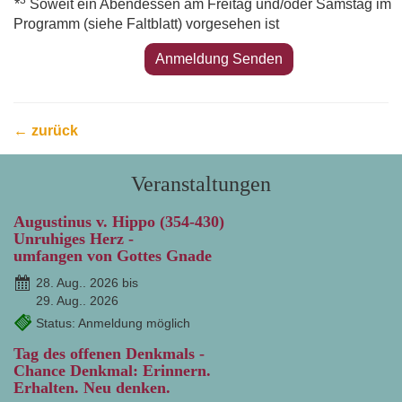
3
*
Soweit ein Abendessen am Freitag und/oder Samstag im
Programm (siehe Faltblatt) vorgesehen ist
← zurück
Veranstaltungen
Augustinus v. Hippo (354-430)
Unruhiges Herz -
umfangen von Gottes Gnade
28. Aug.. 2026 bis
29. Aug.. 2026
Status: Anmeldung möglich
Tag des offenen Denkmals -
Chance Denkmal: Erinnern.
Erhalten. Neu denken.