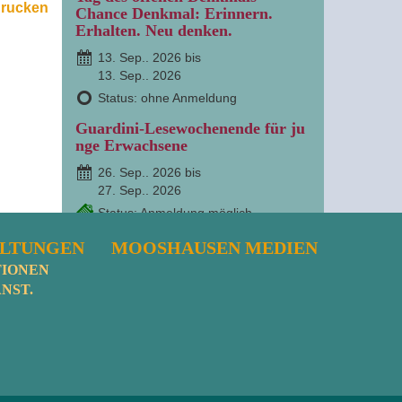
drucken
Chance Denkmal: Erinnern.
Erhalten. Neu denken.
13. Sep.. 2026 bis
13. Sep.. 2026
Status: ohne Anmeldung
Guardini-Lesewochenende für ju
nge Erwachsene
26. Sep.. 2026 bis
27. Sep.. 2026
Status: Anmeldung möglich
Autonomie im Alter -
ALTUNGEN
MOOSHAUSEN MEDIEN
pflegerische, spirituelle und
TIONEN
anthropologische Aspekte
NST.
9. Okt.. 2026 bis
10. Okt.. 2026
Status: Anmeldung möglich
Klosterland Oberschwaben.
Vortrag und Exkursion