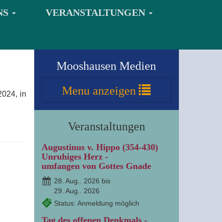
NS
VERANSTALTUNGEN
Mooshausen Medien
Menu
anzeigen
2024, in
Veranstaltungen
Augustinus v. Hippo (354-430)
Unruhiges Herz -
umfangen von Gottes Gnade
28. Aug.. 2026 bis
29. Aug.. 2026
Status: Anmeldung möglich
Tag des offenen Denkmals -