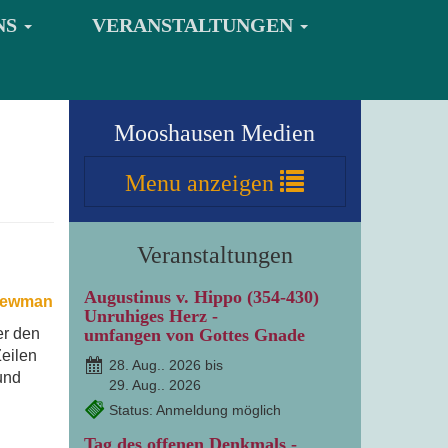
NS
VERANSTALTUNGEN
Mooshausen Medien
Menu
anzeigen
Veranstaltungen
Augustinus v. Hippo (354-430)
ewman
Unruhiges Herz -
er den
umfangen von Gottes Gnade
eilen
28. Aug.. 2026 bis
und
29. Aug.. 2026
Status: Anmeldung möglich
Tag des offenen Denkmals -