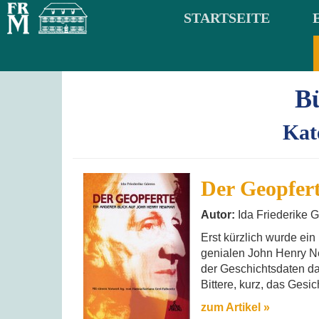
STARTSEITE
B
Kat
Der Geopfer
Autor:
Ida Friederike G
Erst kürzlich wurde ei
genialen John Henry Ne
der Geschichtsdaten da
Bittere, kurz, das Gesic
zum Artikel »