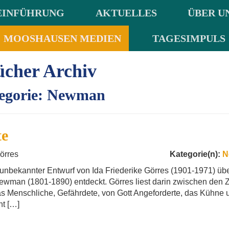
EINFÜHRUNG
AKTUELLES
ÜBER U
MOOSHAUSEN MEDIEN
TAGESIMPULS
ücher Archiv
egorie: Newman
te
örres
Kategorie(n):
N
n unbekannter Entwurf von Ida Friederike Görres (1901-1971) üb
wman (1801-1890) entdeckt. Görres liest darin zwischen den Z
s Menschliche, Gefährdete, von Gott Angeforderte, das Kühne 
ht […]