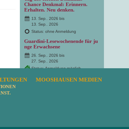
Chance Denkmal: Erinnern.
Erhalten. Neu denken.
13. Sep.. 2026 bis
13. Sep.. 2026
Status: ohne Anmeldung
Guardini-Lesewochenende für ju
nge Erwachsene
26. Sep.. 2026 bis
27. Sep.. 2026
Status: Anmeldung möglich
Autonomie im Alter -
ALTUNGEN
MOOSHAUSEN MEDIEN
pflegerische, spirituelle und
TIONEN
anthropologische Aspekte
NST.
9. Okt.. 2026 bis
10. Okt.. 2026
Status: Anmeldung möglich
Klosterland Oberschwaben.
Vortrag und Exkursion