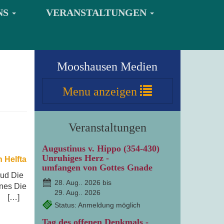
NS
VERANSTALTUNGEN
Mooshausen Medien
Menu
anzeigen
Veranstaltungen
Augustinus v. Hippo (354-430)
Unruhiges Herz -
 Helfta
umfangen von Gottes Gnade
rud Die
28. Aug.. 2026 bis
nnes Die
29. Aug.. 2026
ie […]
Status: Anmeldung möglich
Tag des offenen Denkmals -