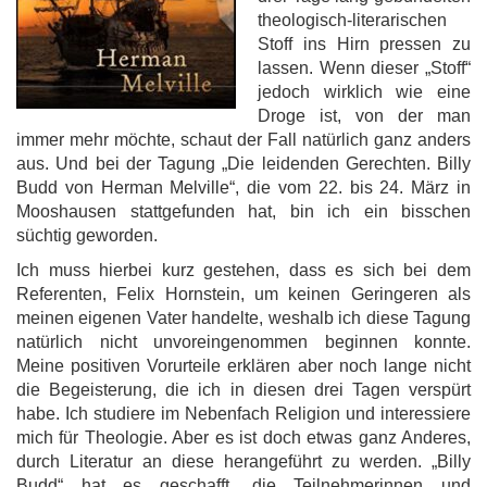
theologisch-literarischen
Stoff ins Hirn pressen zu
lassen. Wenn dieser „Stoff“
jedoch wirklich wie eine
Droge ist, von der man
immer mehr möchte, schaut der Fall natürlich ganz anders
aus. Und bei der Tagung „Die leidenden Gerechten. Billy
Budd von Herman Melville“, die vom 22. bis 24. März in
Mooshausen stattgefunden hat, bin ich ein bisschen
süchtig geworden.
Ich muss hierbei kurz gestehen, dass es sich bei dem
Referenten, Felix Hornstein, um keinen Geringeren als
meinen eigenen Vater handelte, weshalb ich diese Tagung
natürlich nicht unvoreingenommen beginnen konnte.
Meine positiven Vorurteile erklären aber noch lange nicht
die Begeisterung, die ich in diesen drei Tagen verspürt
habe. Ich studiere im Nebenfach Religion und interessiere
mich für Theologie. Aber es ist doch etwas ganz Anderes,
durch Literatur an diese herangeführt zu werden. „Billy
Budd“ hat es geschafft, die Teilnehmerinnen und