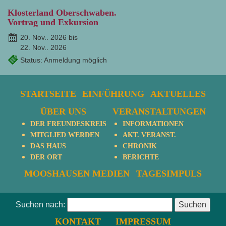
Klosterland Oberschwaben.
Vortrag und Exkursion
20. Nov.. 2026 bis
22. Nov.. 2026
Status: Anmeldung möglich
STARTSEITE
EINFÜHRUNG
AKTUELLES
ÜBER UNS
VERANSTALTUNGEN
DER FREUNDESKREIS
INFORMATIONEN
MITGLIED WERDEN
AKT. VERANST.
DAS HAUS
CHRONIK
DER ORT
BERICHTE
MOOSHAUSEN MEDIEN
TAGESIMPULS
Suchen nach:
KONTAKT
IMPRESSUM