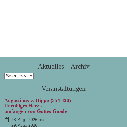
Aktuelles – Archiv
Veranstaltungen
Augustinus v. Hippo (354-430)
Unruhiges Herz -
umfangen von Gottes Gnade
28. Aug.. 2026 bis
29. Aug.. 2026