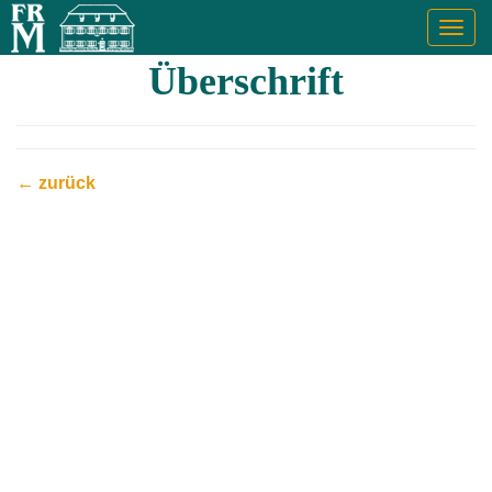
Togg
navig
Überschrift
← zurück