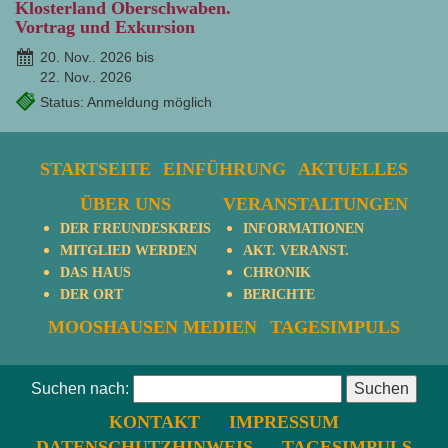
Klosterland Oberschwaben.
Vortrag und Exkursion
20. Nov.. 2026 bis
22. Nov.. 2026
Status: Anmeldung möglich
STARTSEITE
EINFÜHRUNG
AKTUELLES
ÜBER UNS
VERANSTALTUNGEN
DER FREUNDESKREIS
INFORMATIONEN
MITGLIED WERDEN
AKT. VERANST.
DAS HAUS
CHRONIK
DER ORT
BERICHTE
MOOSHAUSEN MEDIEN
TAGESIMPULS
Suchen nach:
KONTAKT
IMPRESSUM
DATENSCHUTZHINWEIS
TAGESIMPULS