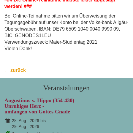
werden! ###
Bei Online-Teilnahme bitten wir um Überweisung der
Tagungsgebühr auf unser Konto bei der Volks-bank Allgäu-
Oberschwaben, IBAN: DE79 6509 1040 0040 9990 09,
BIC: GENODES1LEU
Verwendungszweck: Maier-Studientag 2021.
Vielen Dank!
← zurück
Veranstaltungen
Augustinus v. Hippo (354-430)
Unruhiges Herz -
umfangen von Gottes Gnade
28. Aug.. 2026 bis
29. Aug.. 2026