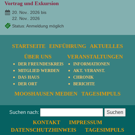
Vortrag und Exkursion
20. Nov.. 2026 bis
22. Nov.. 2026
Status: Anmeldung möglich
STARTSEITE
EINFÜHRUNG
AKTUELLES
ÜBER UNS
VERANSTALTUNGEN
DER FREUNDESKREIS
INFORMATIONEN
MITGLIED WERDEN
AKT. VERANST.
DAS HAUS
CHRONIK
DER ORT
BERICHTE
MOOSHAUSEN MEDIEN
TAGESIMPULS
Suchen nach:
KONTAKT
IMPRESSUM
DATENSCHUTZHINWEIS
TAGESIMPULS