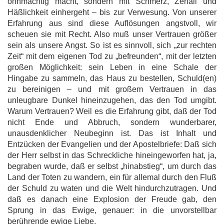
ohnmächtig macht, sondern mit Schmerz, Zerfall und
Häßlichkeit einhergeht – bis zur Verwesung. Von unserer
Erfahrung aus sind diese Auflösungen angstvoll, wir
scheuen sie mit Recht. Also muß unser Vertrauen größer
sein als unsere Angst. So ist es sinnvoll, sich „zur rechten
Zeit“ mit dem eigenen Tod zu „befreunden“, mit der letzten
großen Möglichkeit: sein Leben in eine Schale der
Hingabe zu sammeln, das Haus zu bestellen, Schuld(en)
zu bereinigen – und mit großem Vertrauen in das
unleugbare Dunkel hineinzugehen, das den Tod umgibt.
Warum Vertrauen? Weil es die Erfahrung gibt, daß der Tod
nicht Ende und Abbruch, sondern wunderbarer,
unausdenklicher Neubeginn ist. Das ist Inhalt und
Entzücken der Evangelien und der Apostelbriefe: Daß sich
der Herr selbst in das Schreckliche hineingeworfen hat, ja,
begraben wurde, daß er selbst „hinabstieg“, um durch das
Land der Toten zu wandern, ein für allemal durch den Fluß
der Schuld zu waten und die Welt hindurchzutragen. Und
daß es danach eine Explosion der Freude gab, den
Sprung in das Ewige, genauer: in die unvorstellbar
berührende ewige Liebe.