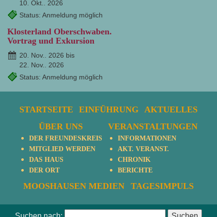
10. Okt.. 2026
Status: Anmeldung möglich
Klosterland Oberschwaben.
Vortrag und Exkursion
20. Nov.. 2026 bis
22. Nov.. 2026
Status: Anmeldung möglich
STARTSEITE
EINFÜHRUNG
AKTUELLES
ÜBER UNS
VERANSTALTUNGEN
DER FREUNDESKREIS
INFORMATIONEN
MITGLIED WERDEN
AKT. VERANST.
DAS HAUS
CHRONIK
DER ORT
BERICHTE
MOOSHAUSEN MEDIEN
TAGESIMPULS
Suchen nach: