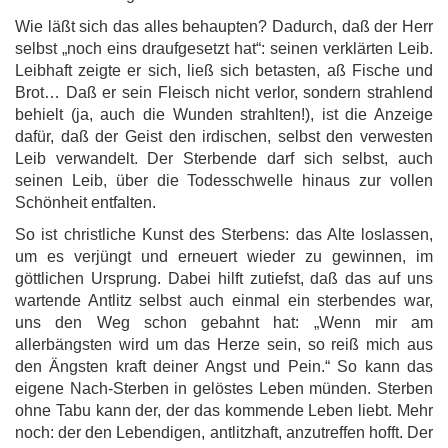
Wie läßt sich das alles behaupten? Dadurch, daß der Herr
selbst „noch eins draufgesetzt hat“: seinen verklärten Leib.
Leibhaft zeigte er sich, ließ sich betasten, aß Fische und
Brot… Daß er sein Fleisch nicht verlor, sondern strahlend
behielt (ja, auch die Wunden strahlten!), ist die Anzeige
dafür, daß der Geist den irdischen, selbst den verwesten
Leib verwandelt. Der Sterbende darf sich selbst, auch
seinen Leib, über die Todesschwelle hinaus zur vollen
Schönheit entfalten.
So ist christliche Kunst des Sterbens: das Alte loslassen,
um es verjüngt und erneuert wieder zu gewinnen, im
göttlichen Ursprung. Dabei hilft zutiefst, daß das auf uns
wartende Antlitz selbst auch einmal ein sterbendes war,
uns den Weg schon gebahnt hat: „Wenn mir am
allerbängsten wird um das Herze sein, so reiß mich aus
den Ängsten kraft deiner Angst und Pein.“ So kann das
eigene Nach-Sterben in gelöstes Leben münden. Sterben
ohne Tabu kann der, der das kommende Leben liebt. Mehr
noch: der den Lebendigen, antlitzhaft, anzutreffen hofft. Der