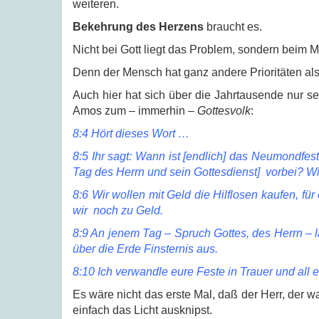
weiteren.
Bekehrung des Herzens
braucht es.
Nicht bei Gott liegt das Problem, sondern beim 
Denn der Mensch hat ganz andere Prioritäten als
Auch hier hat sich über die Jahrtausende nur s
Amos zum – immerhin –
Gottesvolk
:
8:4 Hört dieses Wort …
8:5 Ihr sagt: Wann ist [endlich] das Neumondfes
Tag des Herrn und sein Gottesdienst] vorbei? W
8:6 Wir wollen mit Geld die Hilflosen kaufen, f
wir noch zu Geld.
8:9 An jenem Tag – Spruch Gottes, des Herrn – 
über die Erde Finsternis aus.
8:10 Ich verwandle eure Feste in Trauer und all e
Es wäre nicht das erste Mal, daß der Herr, de
einfach das Licht ausknipst.