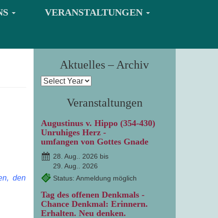
NS
VERANSTALTUNGEN
Aktuelles – Archiv
Veranstaltungen
Augustinus v. Hippo (354-430)
Unruhiges Herz -
umfangen von Gottes Gnade
28. Aug.. 2026 bis
29. Aug.. 2026
en, den
Status: Anmeldung möglich
Tag des offenen Denkmals -
Chance Denkmal: Erinnern.
Erhalten. Neu denken.