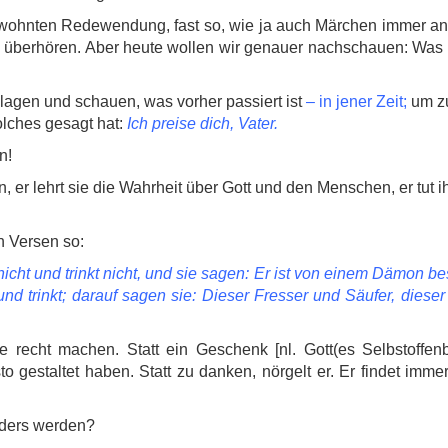
gewohnten Redewendung, fast so, wie ja auch Märchen immer a
s überhören. Aber heute wollen wir genauer nachschauen: Was 
agen und schauen, was vorher passiert ist
– in jener Zeit;
um z
olches gesagt hat:
Ich preise dich, Vater.
n!
, er lehrt sie die Wahrheit über Gott und den Menschen, er tut 
n Versen so:
nicht und trinkt nicht, und sie sagen: Er ist von einem Dämon b
d trinkt; darauf sagen sie: Dieser Fresser und Säufer, diese
 recht machen. Statt ein Geschenk [nl. Gott(es Selbstoffenb
gestaltet haben. Statt zu danken, nörgelt er. Er findet imme
nders werden?