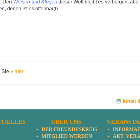
s: Den
Weisen und Klugen
dieser Welt bleibt es verborgen, abe
n, denen ist es offenbar(t).
n Sie
» hier
.
Inhalt 
TUELLES
ÜBER UNS
VERANST
DER FREUNDESKREIS
INFORMA
MITGLIED WERDEN
AKT. VERA