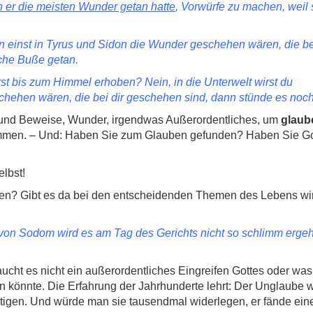
n er die meisten Wunder getan hatte
, Vorwürfe zu machen, weil 
nn einst in Tyrus und Sidon die Wunder geschehen wären, die b
che Buße getan.
st bis zum Himmel erhoben? Nein, in die Unterwelt wirst du
ehen wären, die bei dir geschehen sind, dann stünde es noch
 und Beweise, Wunder, irgendwas Außerordentliches, um
glaub
mmen. – Und: Haben Sie zum Glauben gefunden? Haben Sie Go
elbst!
n? Gibt es da bei den entscheidenden Themen des Lebens wir
von Sodom wird es am Tag des Gerichts nicht so schlimm erge
cht es nicht ein außerordentliches Eingreifen Gottes oder wa
 könnte. Die Erfahrung der Jahrhunderte lehrt: Der Unglaube w
ertigen. Und würde man sie tausendmal widerlegen, er fände ein