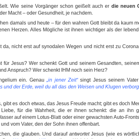
ißelt. Wie seine Vorgänger schon geißelt auch er
die neuen 
der Macht – oder Gesundheit, je nachdem.
en damals und heute – für den wahren Gott bleibt da kaum me
enen Herzen. Alles Mögliche ist ihnen wichtiger als der leben
t da, nicht erst auf synodalen Wegen und nicht erst zu Corona
echt für Jesus? Wer schenkt Gott und seinem Gesandten, sein
 und Anspruch? Wer schenkt IHM noch sein Herz?
angelium ein. Genau
„in jener Zeit“
singt Jesus seinem Vater
ls und der Erde, weil du all das den Weisen und Klugen verbor
tes, gibt es doch etwas, das Jesus Freude macht; gibt es doch M
e Liebe, für die Wahrheit, die er ihnen schenkt: die an ihn 
Wasser auf einem Lotus-Blatt oder einer gewachsten Auto-Front
und vom Vater, den der Sohn ihnen offenbart.
chen, die glauben. Und darauf
antwortet
Jesus (wie es wörtlic