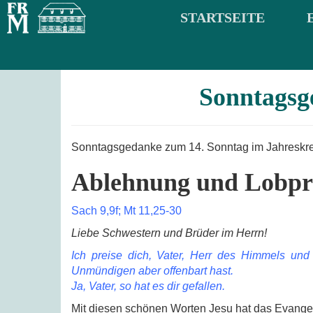
STARTSEITE
Sonntagsge
Sonntagsgedanke zum 14. Sonntag im Jahreskreis
Ablehnung und Lobpr
Sach 9,9f; Mt 11,25-30
Liebe Schwestern und Brüder im Herrn!
Ich preise dich, Vater, Herr des Himmels un
Unmündigen aber offenbart hast.
Ja, Vater, so hat es dir gefallen.
Mit diesen schönen Worten Jesu hat das Evang