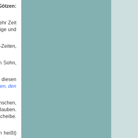
Götzen:
hr Zeit
dige und
-Zeiten,
em Sohn,
 diesen
gen, den
enschen,
glauben.
scheibe.
h heißt)