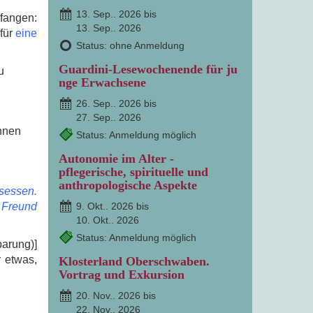
13. Sep.. 2026 bis
nfangen:
13. Sep.. 2026
für
eine
Status: ohne Anmeldung
Guardini-Lesewochenende für ju
u
nge Erwachsene
26. Sep.. 2026 bis
27. Sep.. 2026
ihnen
Status: Anmeldung möglich
Autonomie im Alter -
pflegerische, spirituelle und
anthropologische Aspekte
esessen.
r Freund
9. Okt.. 2026 bis
10. Okt.. 2026
Status: Anmeldung möglich
arung)]
r etwas,
Klosterland Oberschwaben.
Vortrag und Exkursion
20. Nov.. 2026 bis
22. Nov.. 2026