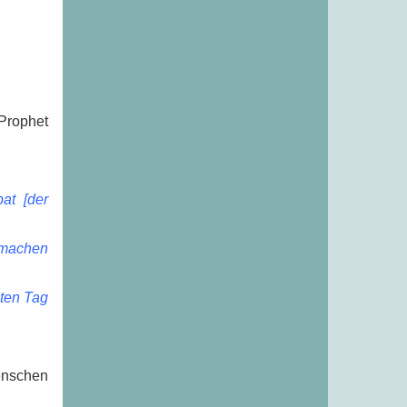
 Prophet
bat [der
s machen
hten Tag
Menschen