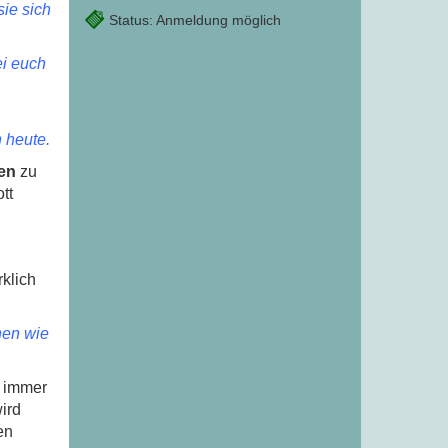
sie sich
Status: Anmeldung möglich
ei euch
 heute.
en
zu
tt
klich
hen wie
s immer
ird
en