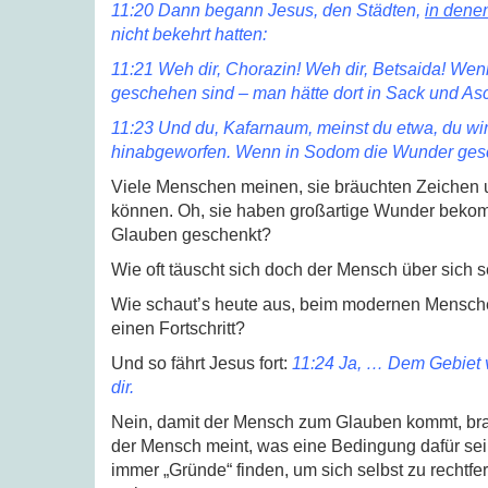
11:20 Dann begann Jesus, den Städten,
in dene
nicht bekehrt hatten:
11:21 Weh dir, Chorazin! Weh dir, Betsaida! We
geschehen sind – man hätte dort in Sack und As
11:23 Und du, Kafarnaum, meinst du etwa, du wir
hinabgeworfen. Wenn in Sodom die Wunder gesch
Viele Menschen meinen, sie bräuchten Zeichen
können. Oh, sie haben großartige Wunder beko
Glauben geschenkt?
Wie oft täuscht sich doch der Mensch über sich s
Wie schaut’s heute aus, beim modernen Mensche
einen Fortschritt?
Und so fährt Jesus fort:
11:24 Ja, … Dem Gebiet 
dir.
Nein, damit der Mensch zum Glauben kommt, brau
der Mensch meint, was eine Bedingung dafür sein
immer „Gründe“ finden, um sich selbst zu rechtf