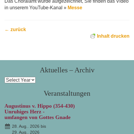
Das Choralamt wurde aufgezeichnet, Sie finden das Video
in unserem YouTube-Kanal »
Messe
← zurück
Inhalt drucken
Aktuelles – Archiv
Veranstaltungen
Augustinus v. Hippo (354-430)
Unruhiges Herz -
umfangen von Gottes Gnade
28. Aug.. 2026 bis
29. Aug.. 2026