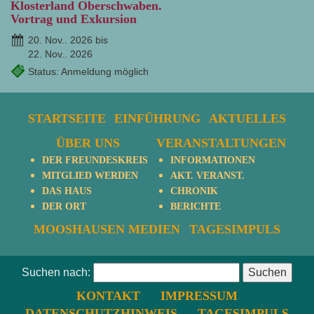
Klosterland Oberschwaben.
Vortrag und Exkursion
20. Nov.. 2026 bis
22. Nov.. 2026
Status: Anmeldung möglich
STARTSEITE
EINFÜHRUNG
AKTUELLES
ÜBER UNS
VERANSTALTUNGEN
DER FREUNDESKREIS
INFORMATIONEN
MITGLIED WERDEN
AKT. VERANST.
DAS HAUS
CHRONIK
DER ORT
BERICHTE
MOOSHAUSEN MEDIEN
TAGESIMPULS
Suchen nach:
KONTAKT
IMPRESSUM
DATENSCHUTZHINWEIS
TAGESIMPULS