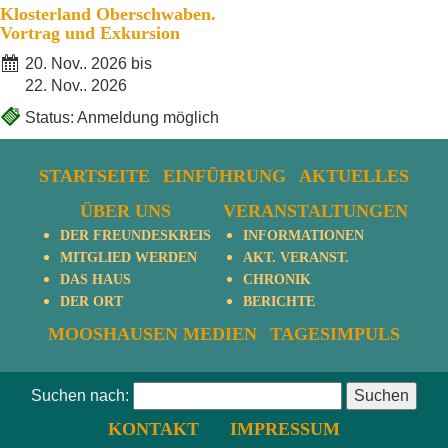
Klosterland Oberschwaben.
Vortrag und Exkursion
20. Nov.. 2026 bis
22. Nov.. 2026
Status: Anmeldung möglich
STARTSEITE
EINFÜHRUNG
AKTUELLES
ÜBER UNS
VERANSTALTUNGEN
DER FREUNDESKREIS
INFORMATIONEN
MITGLIED WERDEN
AKT. VERANST.
DAS HAUS
CHRONIK
DER ORT
BERICHTE
MOOSHAUSEN MEDIEN
TAGESIMPULS
Suchen nach:
KONTAKT
IMPRESSUM