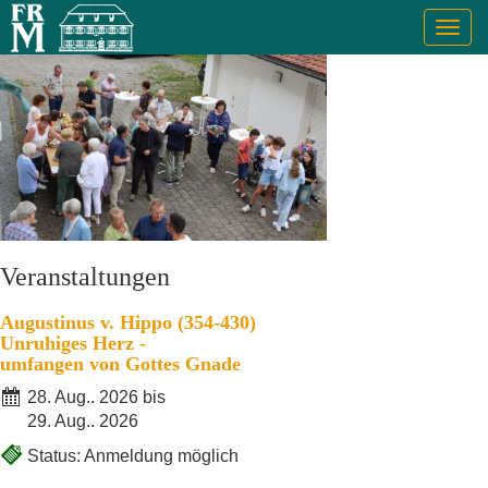
Togg
navig
Veranstaltungen
Augustinus v. Hippo (354-430)
Unruhiges Herz -
umfangen von Gottes Gnade
28. Aug.. 2026 bis
29. Aug.. 2026
Status: Anmeldung möglich