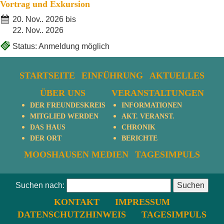
Vortrag und Exkursion
20. Nov.. 2026 bis
22. Nov.. 2026
Status: Anmeldung möglich
STARTSEITE
EINFÜHRUNG
AKTUELLES
ÜBER UNS
VERANSTALTUNGEN
DER FREUNDESKREIS
INFORMATIONEN
MITGLIED WERDEN
AKT. VERANST.
DAS HAUS
CHRONIK
DER ORT
BERICHTE
MOOSHAUSEN MEDIEN
TAGESIMPULS
Suchen nach:
KONTAKT
IMPRESSUM
DATENSCHUTZHINWEIS
TAGESIMPULS