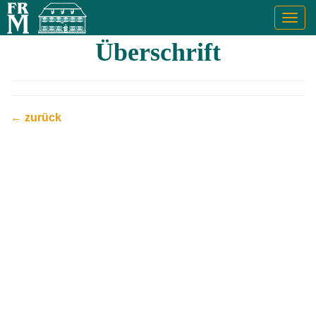
Togg
navig
Überschrift
← zurück