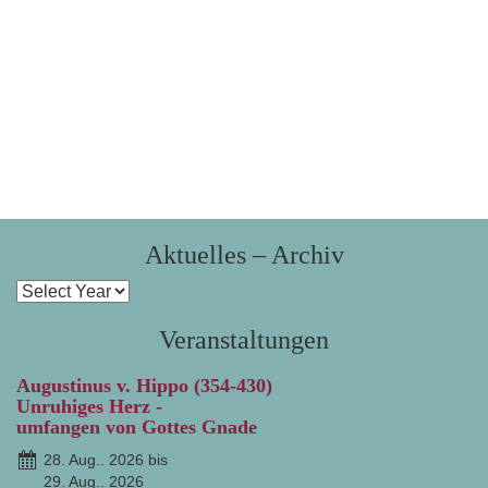
Aktuelles – Archiv
Veranstaltungen
Augustinus v. Hippo (354-430)
Unruhiges Herz -
umfangen von Gottes Gnade
28. Aug.. 2026 bis
29. Aug.. 2026