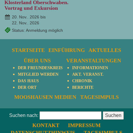
Klosterland Oberschwaben.
Vortrag und Exkursion
20. Nov.. 2026 bis
22. Nov.. 2026
Status: Anmeldung möglich
STARTSEITE
EINFÜHRUNG
AKTUELLES
ÜBER UNS
VERANSTALTUNGEN
DER FREUNDESKREIS
INFORMATIONEN
MITGLIED WERDEN
AKT. VERANST.
DAS HAUS
CHRONIK
DER ORT
BERICHTE
MOOSHAUSEN MEDIEN
TAGESIMPULS
Suchen nach:
KONTAKT
IMPRESSUM
DATENSCHUTZHINWEIS
TAGESIMPULS