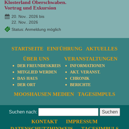
Klosterland Oberschwaben.
Vortrag und Exkursion
20. Nov.. 2026 bis
22. Nov.. 2026
Status: Anmeldung möglich
STARTSEITE
EINFÜHRUNG
AKTUELLES
ÜBER UNS
VERANSTALTUNGEN
DER FREUNDESKREIS
INFORMATIONEN
MITGLIED WERDEN
AKT. VERANST.
DAS HAUS
CHRONIK
DER ORT
BERICHTE
MOOSHAUSEN MEDIEN
TAGESIMPULS
Suchen nach:
KONTAKT
IMPRESSUM
DATENSCHUTZHINWEIS
TAGESIMPULS