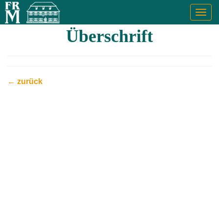
Togg
navig
Überschrift
← zurück