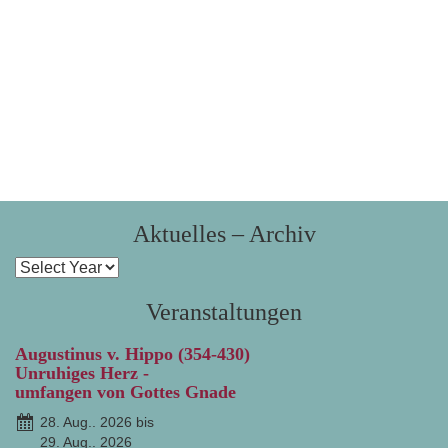
Aktuelles – Archiv
Veranstaltungen
Augustinus v. Hippo (354-430)
Unruhiges Herz -
umfangen von Gottes Gnade
28. Aug.. 2026 bis
29. Aug.. 2026