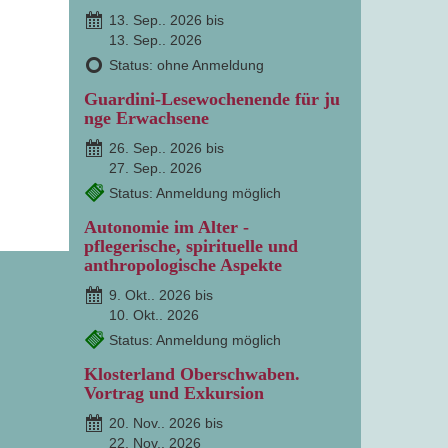
13. Sep.. 2026 bis
13. Sep.. 2026
Status: ohne Anmeldung
Guardini-Lesewochenende für ju
nge Erwachsene
26. Sep.. 2026 bis
27. Sep.. 2026
Status: Anmeldung möglich
Autonomie im Alter -
pflegerische, spirituelle und
anthropologische Aspekte
9. Okt.. 2026 bis
10. Okt.. 2026
Status: Anmeldung möglich
Klosterland Oberschwaben.
Vortrag und Exkursion
20. Nov.. 2026 bis
22. Nov.. 2026