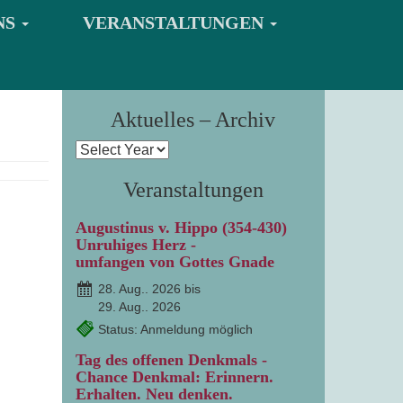
NS
VERANSTALTUNGEN
Aktuelles – Archiv
Veranstaltungen
Augustinus v. Hippo (354-430)
Unruhiges Herz -
umfangen von Gottes Gnade
28. Aug.. 2026 bis
29. Aug.. 2026
Status: Anmeldung möglich
Tag des offenen Denkmals -
Chance Denkmal: Erinnern.
Erhalten. Neu denken.