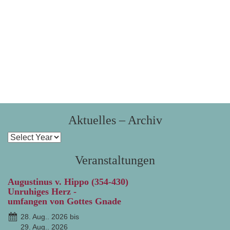
Aktuelles – Archiv
Veranstaltungen
Augustinus v. Hippo (354-430)
Unruhiges Herz -
umfangen von Gottes Gnade
28. Aug.. 2026 bis
29. Aug.. 2026