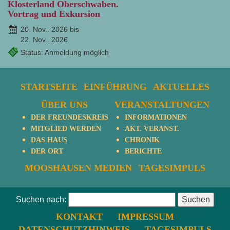
Klosterland Oberschwaben.
Vortrag und Exkursion
20. Nov.. 2026 bis
22. Nov.. 2026
Status: Anmeldung möglich
STARTSEITE
EINFÜHRUNG
AKTUELLES
ÜBER UNS
VERANSTALTUNGEN
DER FREUNDESKREIS
INFORMATIONEN
MITGLIED WERDEN
AKT. VERANST.
DAS HAUS
CHRONIK
DER ORT
BERICHTE
MOOSHAUSEN MEDIEN
TAGESIMPULS
Suchen nach:
KONTAKT
IMPRESSUM
DATENSCHUTZHINWEIS
TAGESIMPULS