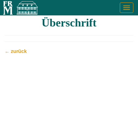
Togg
navig
Überschrift
← zurück