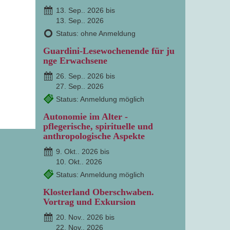
13. Sep.. 2026 bis
13. Sep.. 2026
Status: ohne Anmeldung
Guardini-Lesewochenende für ju
nge Erwachsene
26. Sep.. 2026 bis
27. Sep.. 2026
Status: Anmeldung möglich
Autonomie im Alter -
pflegerische, spirituelle und
anthropologische Aspekte
9. Okt.. 2026 bis
10. Okt.. 2026
Status: Anmeldung möglich
Klosterland Oberschwaben.
Vortrag und Exkursion
20. Nov.. 2026 bis
22. Nov.. 2026