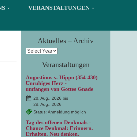
NS
VERANSTALTUNGEN
Aktuelles – Archiv
Veranstaltungen
Augustinus v. Hippo (354-430)
Unruhiges Herz -
umfangen von Gottes Gnade
28. Aug.. 2026 bis
29. Aug.. 2026
Status: Anmeldung möglich
Tag des offenen Denkmals -
Chance Denkmal: Erinnern.
Erhalten. Neu denken.