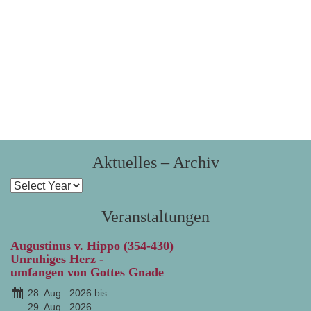
Aktuelles – Archiv
Veranstaltungen
Augustinus v. Hippo (354-430)
Unruhiges Herz -
umfangen von Gottes Gnade
28. Aug.. 2026 bis
29. Aug.. 2026