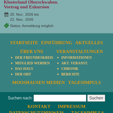
Klosterland Oberschwaben.
Vortrag und Exkursion
20. Nov.. 2026 bis
22. Nov.. 2026
Status: Anmeldung möglich
STARTSEITE
EINFÜHRUNG
AKTUELLES
ÜBER UNS
VERANSTALTUNGEN
DER FREUNDESKREIS
INFORMATIONEN
MITGLIED WERDEN
AKT. VERANST.
DAS HAUS
CHRONIK
DER ORT
BERICHTE
MOOSHAUSEN MEDIEN
TAGESIMPULS
Suchen nach:
KONTAKT
IMPRESSUM
DATENSCHUTZHINWEIS
TAGESIMPULS