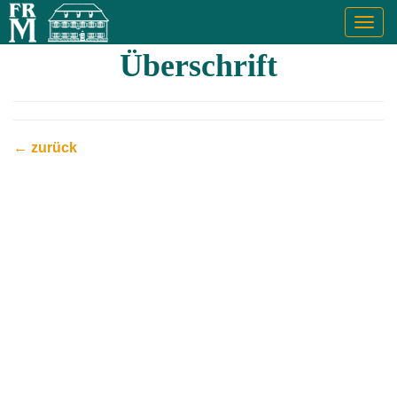
Togg
navig
Überschrift
← zurück