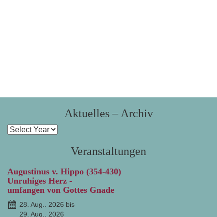
Aktuelles – Archiv
Veranstaltungen
Augustinus v. Hippo (354-430)
Unruhiges Herz -
umfangen von Gottes Gnade
28. Aug.. 2026 bis
29. Aug.. 2026