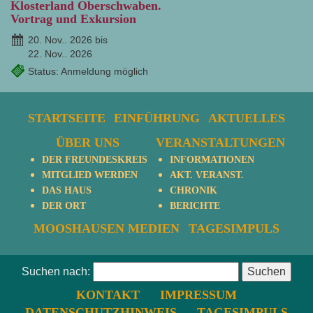
Klosterland Oberschwaben.
Vortrag und Exkursion
20. Nov.. 2026 bis
22. Nov.. 2026
Status: Anmeldung möglich
STARTSEITE
EINFÜHRUNG
AKTUELLES
ÜBER UNS
VERANSTALTUNGEN
DER FREUNDESKREIS
INFORMATIONEN
MITGLIED WERDEN
AKT. VERANST.
DAS HAUS
CHRONIK
DER ORT
BERICHTE
MOOSHAUSEN MEDIEN
TAGESIMPULS
Suchen nach:
KONTAKT
IMPRESSUM
DATENSCHUTZHINWEIS
TAGESIMPULS