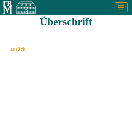
Togg
navig
Überschrift
← zurück