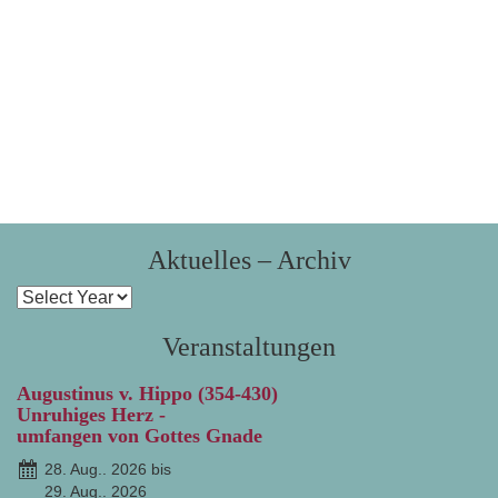
Aktuelles – Archiv
Veranstaltungen
Augustinus v. Hippo (354-430)
Unruhiges Herz -
umfangen von Gottes Gnade
28. Aug.. 2026 bis
29. Aug.. 2026