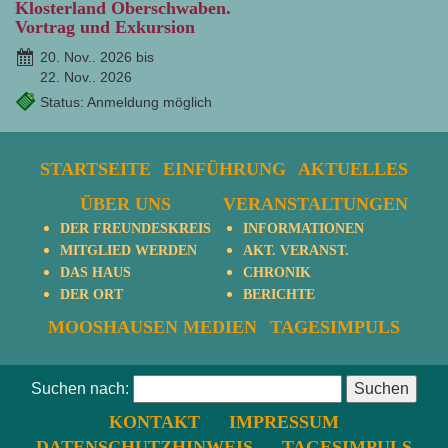
Klosterland Oberschwaben.
Vortrag und Exkursion
20. Nov.. 2026 bis
22. Nov.. 2026
Status: Anmeldung möglich
STARTSEITE
EINFÜHRUNG
AKTUELLES
ÜBER UNS
VERANSTALTUNGEN
DER FREUNDESKREIS
INFORMATIONEN
MITGLIED WERDEN
AKT. VERANST.
DAS HAUS
CHRONIK
DER ORT
BERICHTE
MOOSHAUSEN MEDIEN
TAGESIMPULS
Suchen nach:
KONTAKT
IMPRESSUM
DATENSCHUTZHINWEIS
TAGESIMPULS