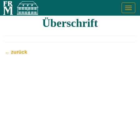
Togg
navig
Überschrift
← zurück