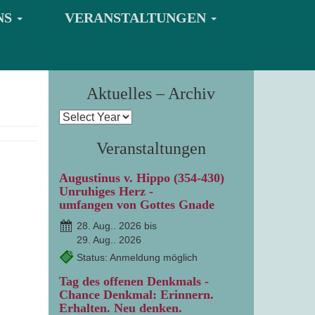
NS
VERANSTALTUNGEN
Aktuelles – Archiv
Veranstaltungen
Augustinus v. Hippo (354-430)
Unruhiges Herz -
umfangen von Gottes Gnade
28. Aug.. 2026 bis
29. Aug.. 2026
Status: Anmeldung möglich
Tag des offenen Denkmals -
Chance Denkmal: Erinnern.
Erhalten. Neu denken.