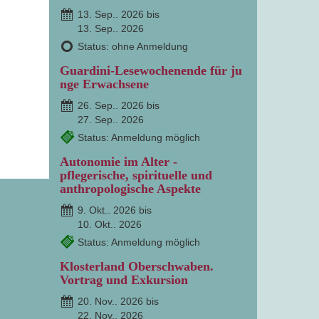
13. Sep.. 2026 bis
13. Sep.. 2026
Status: ohne Anmeldung
Guardini-Lesewochenende für ju
nge Erwachsene
26. Sep.. 2026 bis
27. Sep.. 2026
Status: Anmeldung möglich
Autonomie im Alter -
pflegerische, spirituelle und
anthropologische Aspekte
9. Okt.. 2026 bis
10. Okt.. 2026
Status: Anmeldung möglich
Klosterland Oberschwaben.
Vortrag und Exkursion
20. Nov.. 2026 bis
22. Nov.. 2026