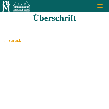
Togg
navig
Überschrift
← zurück