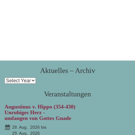
Aktuelles – Archiv
Veranstaltungen
Augustinus v. Hippo (354-430)
Unruhiges Herz -
umfangen von Gottes Gnade
28. Aug.. 2026 bis
29. Aug.. 2026