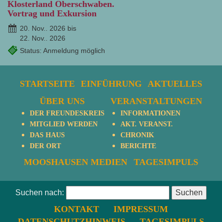
Klosterland Oberschwaben.
Vortrag und Exkursion
20. Nov.. 2026 bis
22. Nov.. 2026
Status: Anmeldung möglich
STARTSEITE
EINFÜHRUNG
AKTUELLES
ÜBER UNS
VERANSTALTUNGEN
DER FREUNDESKREIS
INFORMATIONEN
MITGLIED WERDEN
AKT. VERANST.
DAS HAUS
CHRONIK
DER ORT
BERICHTE
MOOSHAUSEN MEDIEN
TAGESIMPULS
Suchen nach:
KONTAKT
IMPRESSUM
DATENSCHUTZHINWEIS
TAGESIMPULS