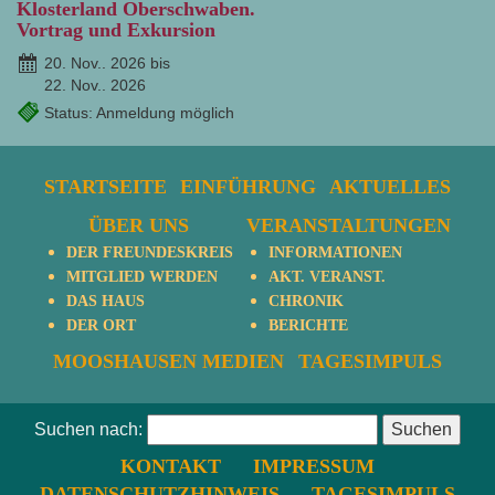
Klosterland Oberschwaben.
Vortrag und Exkursion
20. Nov.. 2026 bis
22. Nov.. 2026
Status: Anmeldung möglich
STARTSEITE
EINFÜHRUNG
AKTUELLES
ÜBER UNS
VERANSTALTUNGEN
DER FREUNDESKREIS
INFORMATIONEN
MITGLIED WERDEN
AKT. VERANST.
DAS HAUS
CHRONIK
DER ORT
BERICHTE
MOOSHAUSEN MEDIEN
TAGESIMPULS
Suchen nach:
KONTAKT
IMPRESSUM
DATENSCHUTZHINWEIS
TAGESIMPULS