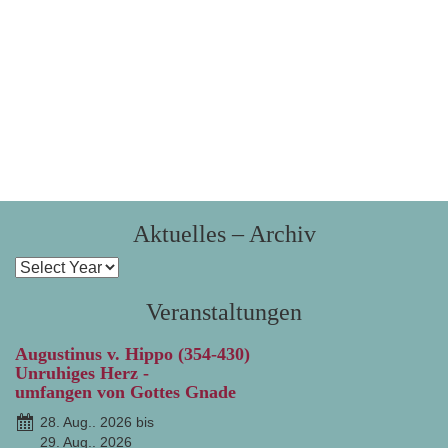
Aktuelles – Archiv
Veranstaltungen
Augustinus v. Hippo (354-430)
Unruhiges Herz -
umfangen von Gottes Gnade
28. Aug.. 2026 bis
29. Aug.. 2026