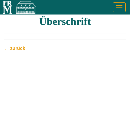
Togg
navig
Überschrift
← zurück