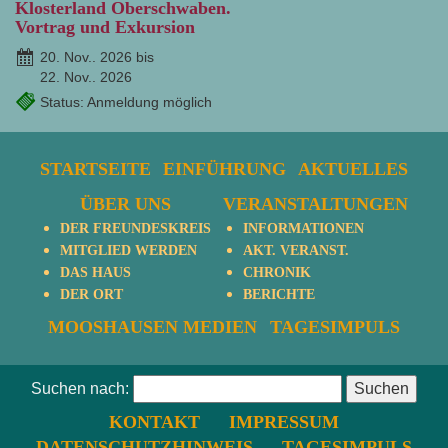
Klosterland Oberschwaben.
Vortrag und Exkursion
20. Nov.. 2026 bis
22. Nov.. 2026
Status: Anmeldung möglich
STARTSEITE
EINFÜHRUNG
AKTUELLES
ÜBER UNS
VERANSTALTUNGEN
DER FREUNDESKREIS
INFORMATIONEN
MITGLIED WERDEN
AKT. VERANST.
DAS HAUS
CHRONIK
DER ORT
BERICHTE
MOOSHAUSEN MEDIEN
TAGESIMPULS
Suchen nach:
KONTAKT
IMPRESSUM
DATENSCHUTZHINWEIS
TAGESIMPULS