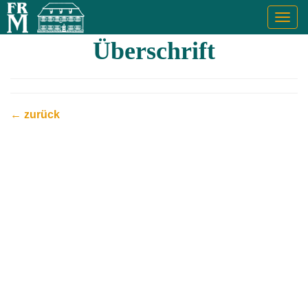
Togg
navig
Überschrift
← zurück