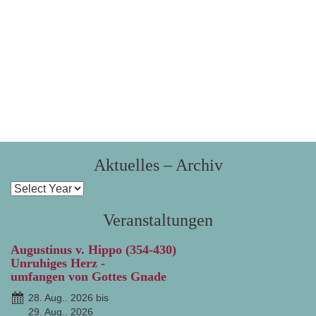
Aktuelles – Archiv
Veranstaltungen
Augustinus v. Hippo (354-430)
Unruhiges Herz -
umfangen von Gottes Gnade
28. Aug.. 2026 bis
29. Aug.. 2026