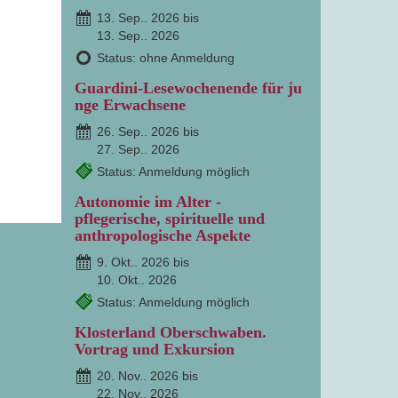
13. Sep.. 2026 bis
13. Sep.. 2026
Status: ohne Anmeldung
Guardini-Lesewochenende für ju
nge Erwachsene
26. Sep.. 2026 bis
27. Sep.. 2026
Status: Anmeldung möglich
Autonomie im Alter -
pflegerische, spirituelle und
anthropologische Aspekte
9. Okt.. 2026 bis
10. Okt.. 2026
Status: Anmeldung möglich
Klosterland Oberschwaben.
Vortrag und Exkursion
20. Nov.. 2026 bis
22. Nov.. 2026