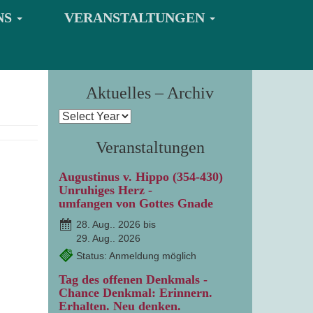
NS
VERANSTALTUNGEN
Aktuelles – Archiv
Veranstaltungen
Augustinus v. Hippo (354-430)
Unruhiges Herz -
umfangen von Gottes Gnade
28. Aug.. 2026 bis
29. Aug.. 2026
Status: Anmeldung möglich
Tag des offenen Denkmals -
Chance Denkmal: Erinnern.
Erhalten. Neu denken.