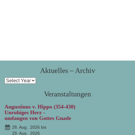
Aktuelles – Archiv
Veranstaltungen
Augustinus v. Hippo (354-430)
Unruhiges Herz -
umfangen von Gottes Gnade
28. Aug.. 2026 bis
29. Aug.. 2026