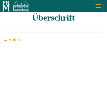
Togg
navig
Überschrift
← zurück