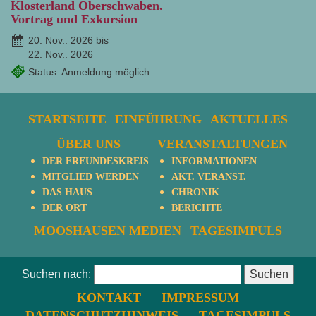
Klosterland Oberschwaben.
Vortrag und Exkursion
20. Nov.. 2026 bis
22. Nov.. 2026
Status: Anmeldung möglich
STARTSEITE
EINFÜHRUNG
AKTUELLES
ÜBER UNS
VERANSTALTUNGEN
DER FREUNDESKREIS
INFORMATIONEN
MITGLIED WERDEN
AKT. VERANST.
DAS HAUS
CHRONIK
DER ORT
BERICHTE
MOOSHAUSEN MEDIEN
TAGESIMPULS
Suchen nach:
KONTAKT
IMPRESSUM
DATENSCHUTZHINWEIS
TAGESIMPULS