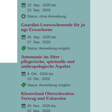
13. Sep.. 2026 bis
13. Sep.. 2026
Status: ohne Anmeldung
Guardini-Lesewochenende für ju
nge Erwachsene
26. Sep.. 2026 bis
27. Sep.. 2026
Status: Anmeldung möglich
Autonomie im Alter -
pflegerische, spirituelle und
anthropologische Aspekte
9. Okt.. 2026 bis
10. Okt.. 2026
Status: Anmeldung möglich
Klosterland Oberschwaben.
Vortrag und Exkursion
20. Nov.. 2026 bis
22. Nov.. 2026