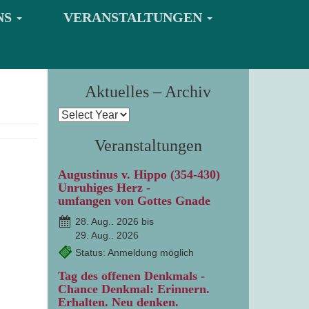
NS
VERANSTALTUNGEN
Aktuelles – Archiv
Veranstaltungen
Augustinus v. Hippo (354-430)
Unruhiges Herz -
umfangen von Gottes Gnade
28. Aug.. 2026 bis
29. Aug.. 2026
Status: Anmeldung möglich
Tag des offenen Denkmals -
Chance Denkmal: Erinnern.
Erhalten. Neu denken.