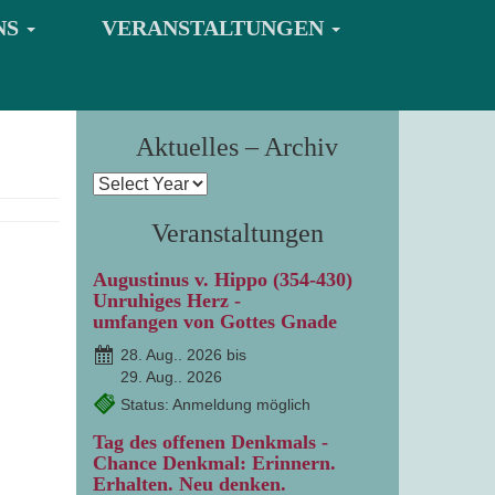
NS
VERANSTALTUNGEN
Aktuelles – Archiv
Veranstaltungen
Augustinus v. Hippo (354-430)
Unruhiges Herz -
umfangen von Gottes Gnade
28. Aug.. 2026 bis
29. Aug.. 2026
Status: Anmeldung möglich
Tag des offenen Denkmals -
Chance Denkmal: Erinnern.
Erhalten. Neu denken.