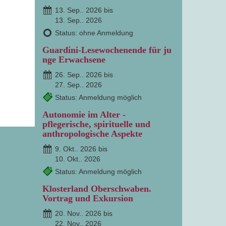
13. Sep.. 2026 bis
13. Sep.. 2026
Status: ohne Anmeldung
Guardini-Lesewochenende für ju
nge Erwachsene
26. Sep.. 2026 bis
27. Sep.. 2026
Status: Anmeldung möglich
Autonomie im Alter -
pflegerische, spirituelle und
anthropologische Aspekte
9. Okt.. 2026 bis
10. Okt.. 2026
Status: Anmeldung möglich
Klosterland Oberschwaben.
Vortrag und Exkursion
20. Nov.. 2026 bis
22. Nov.. 2026