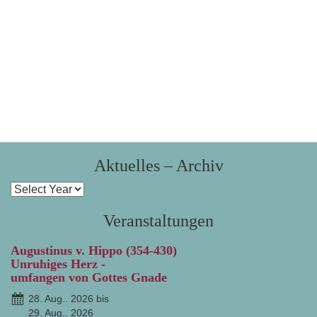
Aktuelles – Archiv
Veranstaltungen
Augustinus v. Hippo (354-430)
Unruhiges Herz -
umfangen von Gottes Gnade
28. Aug.. 2026 bis
29. Aug.. 2026