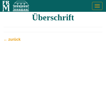
Togg
navig
Überschrift
← zurück