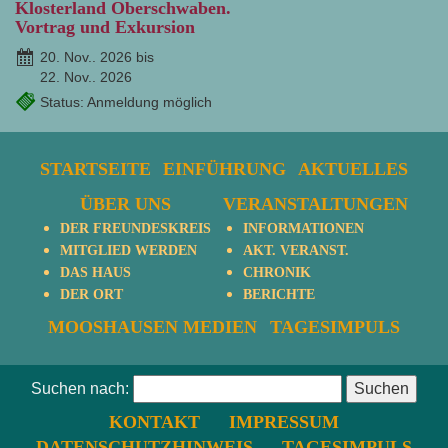
Klosterland Oberschwaben.
Vortrag und Exkursion
20. Nov.. 2026 bis
22. Nov.. 2026
Status: Anmeldung möglich
STARTSEITE
EINFÜHRUNG
AKTUELLES
ÜBER UNS
VERANSTALTUNGEN
DER FREUNDESKREIS
INFORMATIONEN
MITGLIED WERDEN
AKT. VERANST.
DAS HAUS
CHRONIK
DER ORT
BERICHTE
MOOSHAUSEN MEDIEN
TAGESIMPULS
Suchen nach:
KONTAKT
IMPRESSUM
DATENSCHUTZHINWEIS
TAGESIMPULS