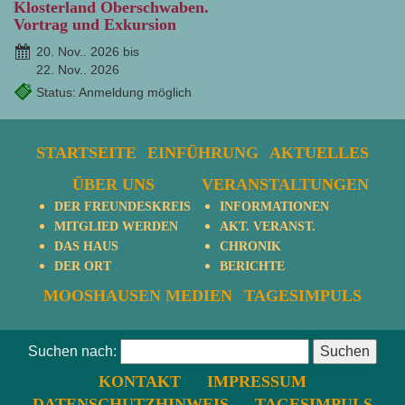
Klosterland Oberschwaben.
Vortrag und Exkursion
20. Nov.. 2026 bis
22. Nov.. 2026
Status: Anmeldung möglich
STARTSEITE
EINFÜHRUNG
AKTUELLES
ÜBER UNS
VERANSTALTUNGEN
DER FREUNDESKREIS
INFORMATIONEN
MITGLIED WERDEN
AKT. VERANST.
DAS HAUS
CHRONIK
DER ORT
BERICHTE
MOOSHAUSEN MEDIEN
TAGESIMPULS
Suchen nach:
KONTAKT
IMPRESSUM
DATENSCHUTZHINWEIS
TAGESIMPULS