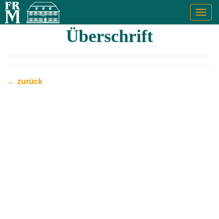
Togg
navig
Überschrift
← zurück