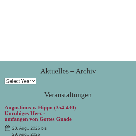
Aktuelles – Archiv
Veranstaltungen
Augustinus v. Hippo (354-430)
Unruhiges Herz -
umfangen von Gottes Gnade
28. Aug.. 2026 bis
29. Aug.. 2026