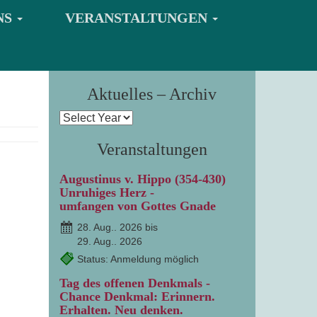
NS
VERANSTALTUNGEN
Aktuelles – Archiv
Veranstaltungen
Augustinus v. Hippo (354-430)
Unruhiges Herz -
umfangen von Gottes Gnade
28. Aug.. 2026 bis
29. Aug.. 2026
Status: Anmeldung möglich
Tag des offenen Denkmals -
Chance Denkmal: Erinnern.
Erhalten. Neu denken.