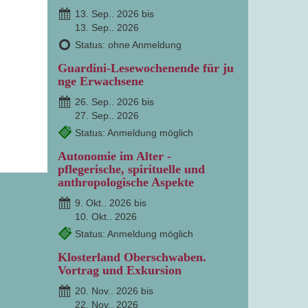
13. Sep.. 2026 bis
13. Sep.. 2026
Status: ohne Anmeldung
Guardini-Lesewochenende für ju
nge Erwachsene
26. Sep.. 2026 bis
27. Sep.. 2026
Status: Anmeldung möglich
Autonomie im Alter -
pflegerische, spirituelle und
anthropologische Aspekte
9. Okt.. 2026 bis
10. Okt.. 2026
Status: Anmeldung möglich
Klosterland Oberschwaben.
Vortrag und Exkursion
20. Nov.. 2026 bis
22. Nov.. 2026