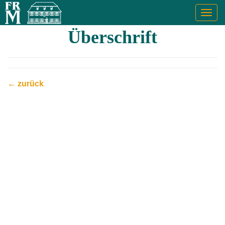
Togg
navig
Überschrift
← zurück