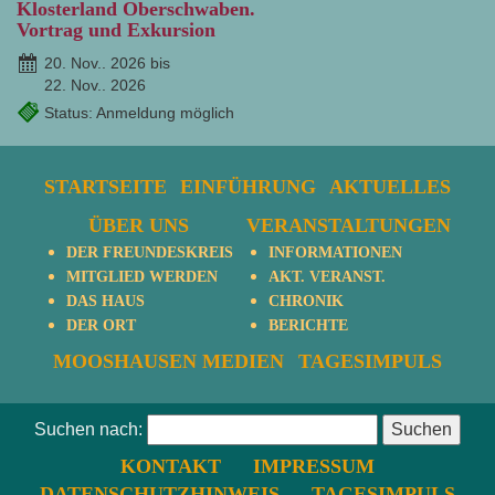
Klosterland Oberschwaben.
Vortrag und Exkursion
20. Nov.. 2026 bis
22. Nov.. 2026
Status: Anmeldung möglich
STARTSEITE
EINFÜHRUNG
AKTUELLES
ÜBER UNS
VERANSTALTUNGEN
DER FREUNDESKREIS
INFORMATIONEN
MITGLIED WERDEN
AKT. VERANST.
DAS HAUS
CHRONIK
DER ORT
BERICHTE
MOOSHAUSEN MEDIEN
TAGESIMPULS
Suchen nach:
KONTAKT
IMPRESSUM
DATENSCHUTZHINWEIS
TAGESIMPULS