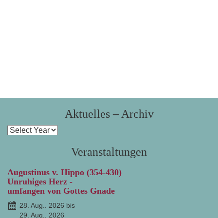
Aktuelles – Archiv
Veranstaltungen
Augustinus v. Hippo (354-430)
Unruhiges Herz -
umfangen von Gottes Gnade
28. Aug.. 2026 bis
29. Aug.. 2026