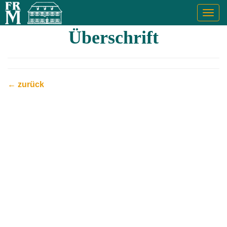
Togg
navig
Überschrift
← zurück