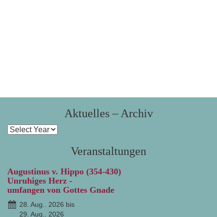
Aktuelles – Archiv
Veranstaltungen
Augustinus v. Hippo (354-430)
Unruhiges Herz -
umfangen von Gottes Gnade
28. Aug.. 2026 bis
29. Aug.. 2026