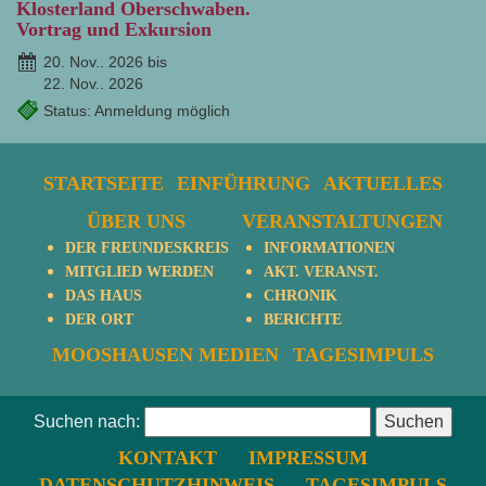
Klosterland Oberschwaben.
Vortrag und Exkursion
20. Nov.. 2026 bis
22. Nov.. 2026
Status: Anmeldung möglich
STARTSEITE
EINFÜHRUNG
AKTUELLES
ÜBER UNS
VERANSTALTUNGEN
DER FREUNDESKREIS
INFORMATIONEN
MITGLIED WERDEN
AKT. VERANST.
DAS HAUS
CHRONIK
DER ORT
BERICHTE
MOOSHAUSEN MEDIEN
TAGESIMPULS
Suchen nach:
KONTAKT
IMPRESSUM
DATENSCHUTZHINWEIS
TAGESIMPULS