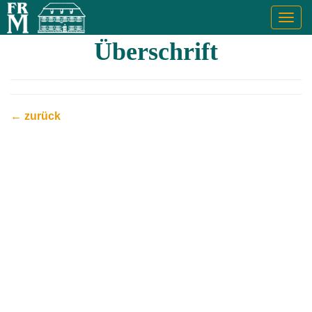
Togg
navig
Überschrift
← zurück