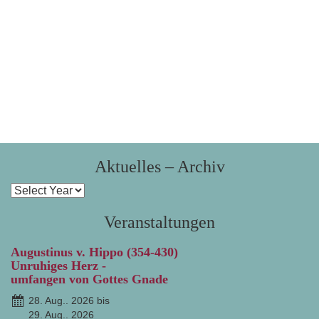
Aktuelles – Archiv
Veranstaltungen
Augustinus v. Hippo (354-430)
Unruhiges Herz -
umfangen von Gottes Gnade
28. Aug.. 2026 bis
29. Aug.. 2026