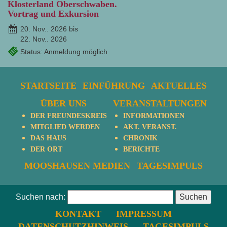
Klosterland Oberschwaben.
Vortrag und Exkursion
20. Nov.. 2026 bis
22. Nov.. 2026
Status: Anmeldung möglich
STARTSEITE
EINFÜHRUNG
AKTUELLES
ÜBER UNS
VERANSTALTUNGEN
DER FREUNDESKREIS
INFORMATIONEN
MITGLIED WERDEN
AKT. VERANST.
DAS HAUS
CHRONIK
DER ORT
BERICHTE
MOOSHAUSEN MEDIEN
TAGESIMPULS
Suchen nach:
KONTAKT
IMPRESSUM
DATENSCHUTZHINWEIS
TAGESIMPULS