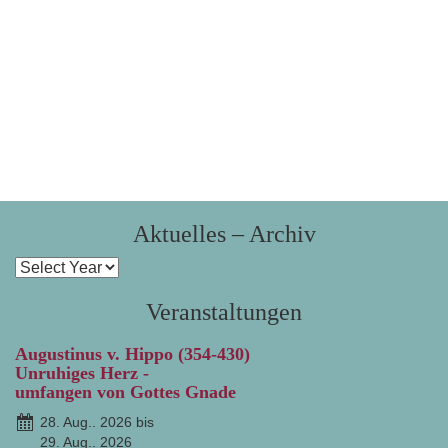
Aktuelles – Archiv
Veranstaltungen
Augustinus v. Hippo (354-430)
Unruhiges Herz -
umfangen von Gottes Gnade
28. Aug.. 2026 bis
29. Aug.. 2026