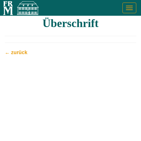
Togg
navig
Überschrift
← zurück