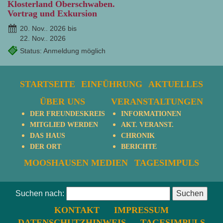
Klosterland Oberschwaben.
Vortrag und Exkursion
20. Nov.. 2026 bis
22. Nov.. 2026
Status: Anmeldung möglich
STARTSEITE
EINFÜHRUNG
AKTUELLES
ÜBER UNS
VERANSTALTUNGEN
DER FREUNDESKREIS
INFORMATIONEN
MITGLIED WERDEN
AKT. VERANST.
DAS HAUS
CHRONIK
DER ORT
BERICHTE
MOOSHAUSEN MEDIEN
TAGESIMPULS
Suchen nach:
KONTAKT
IMPRESSUM
DATENSCHUTZHINWEIS
TAGESIMPULS