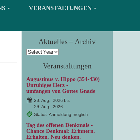
NS
VERANSTALTUNGEN
Aktuelles – Archiv
Veranstaltungen
Augustinus v. Hippo (354-430)
Unruhiges Herz -
umfangen von Gottes Gnade
28. Aug.. 2026 bis
29. Aug.. 2026
Status: Anmeldung möglich
Tag des offenen Denkmals -
Chance Denkmal: Erinnern.
Erhalten. Neu denken.