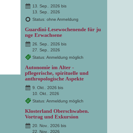
13. Sep.. 2026 bis
13. Sep.. 2026
Status: ohne Anmeldung
Guardini-Lesewochenende für ju
nge Erwachsene
26. Sep.. 2026 bis
27. Sep.. 2026
Status: Anmeldung möglich
Autonomie im Alter -
pflegerische, spirituelle und
anthropologische Aspekte
9. Okt.. 2026 bis
10. Okt.. 2026
Status: Anmeldung möglich
Klosterland Oberschwaben.
Vortrag und Exkursion
20. Nov.. 2026 bis
22. Nov.. 2026