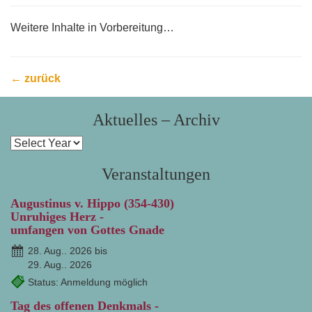
Weitere Inhalte in Vorbereitung…
← zurück
Aktuelles – Archiv
Veranstaltungen
Augustinus v. Hippo (354-430)
Unruhiges Herz -
umfangen von Gottes Gnade
28. Aug.. 2026 bis
29. Aug.. 2026
Status: Anmeldung möglich
Tag des offenen Denkmals -