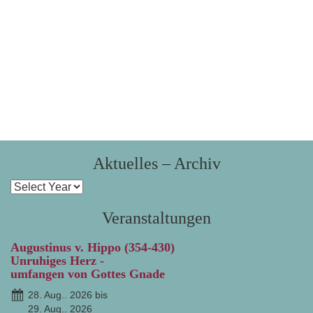
Aktuelles – Archiv
Veranstaltungen
Augustinus v. Hippo (354-430)
Unruhiges Herz -
umfangen von Gottes Gnade
28. Aug.. 2026 bis
29. Aug.. 2026