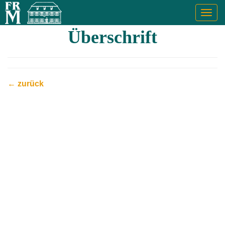
Togg
navig
Überschrift
← zurück