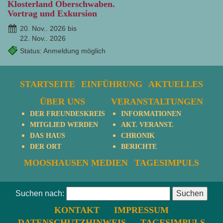
Klosterland Oberschwaben.
Vortrag und Exkursion
20. Nov.. 2026 bis
22. Nov.. 2026
Status: Anmeldung möglich
STARTSEITE
EINFÜHRUNG
AKTUELLES
ÜBER UNS
VERANSTALTUNGEN
DER FREUNDESKREIS
INFORMATIONEN
MITGLIED WERDEN
AKT. VERANST.
DAS HAUS
CHRONIK
DER ORT
BERICHTE
MOOSHAUSEN MEDIEN
TAGESIMPULS
Suchen nach:
KONTAKT
IMPRESSUM
DATENSCHUTZHINWEIS
TAGESIMPULS