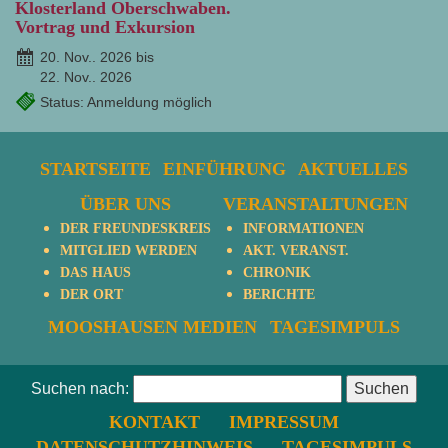
Klosterland Oberschwaben.
Vortrag und Exkursion
20. Nov.. 2026 bis
22. Nov.. 2026
Status: Anmeldung möglich
STARTSEITE
EINFÜHRUNG
AKTUELLES
ÜBER UNS
VERANSTALTUNGEN
DER FREUNDESKREIS
INFORMATIONEN
MITGLIED WERDEN
AKT. VERANST.
DAS HAUS
CHRONIK
DER ORT
BERICHTE
MOOSHAUSEN MEDIEN
TAGESIMPULS
Suchen nach:
KONTAKT
IMPRESSUM
DATENSCHUTZHINWEIS
TAGESIMPULS