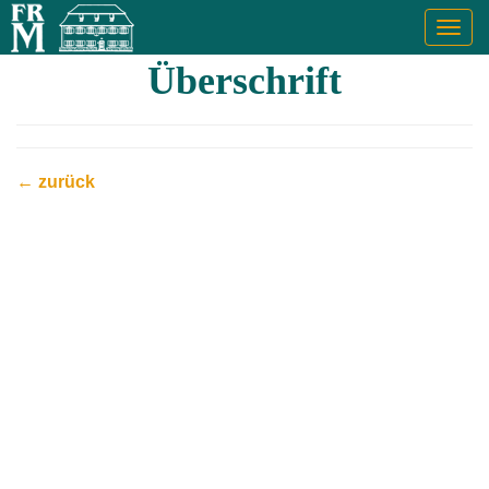
Togg
navig
Überschrift
← zurück