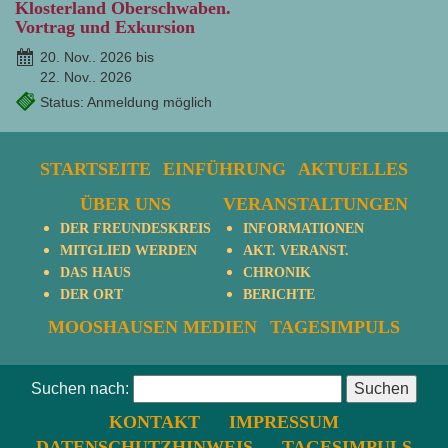
Klosterland Oberschwaben.
Vortrag und Exkursion
20. Nov.. 2026 bis
22. Nov.. 2026
Status: Anmeldung möglich
STARTSEITE
EINFÜHRUNG
AKTUELLES
ÜBER UNS
VERANSTALTUNGEN
DER FREUNDESKREIS
INFORMATIONEN
MITGLIED WERDEN
AKT. VERANST.
DAS HAUS
CHRONIK
DER ORT
BERICHTE
MOOSHAUSEN MEDIEN
TAGESIMPULS
Suchen nach:
KONTAKT
IMPRESSUM
DATENSCHUTZHINWEIS
TAGESIMPULS