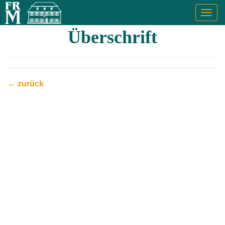
Togg
navig
Überschrift
← zurück