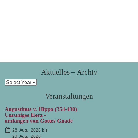
Aktuelles – Archiv
Veranstaltungen
Augustinus v. Hippo (354-430)
Unruhiges Herz -
umfangen von Gottes Gnade
28. Aug.. 2026 bis
29. Aug.. 2026