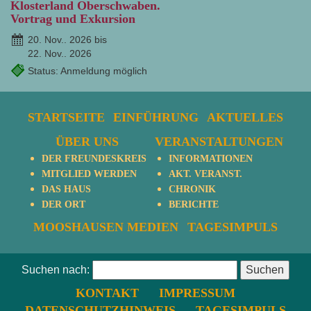
Klosterland Oberschwaben.
Vortrag und Exkursion
20. Nov.. 2026 bis
22. Nov.. 2026
Status: Anmeldung möglich
STARTSEITE
EINFÜHRUNG
AKTUELLES
ÜBER UNS
VERANSTALTUNGEN
DER FREUNDESKREIS
INFORMATIONEN
MITGLIED WERDEN
AKT. VERANST.
DAS HAUS
CHRONIK
DER ORT
BERICHTE
MOOSHAUSEN MEDIEN
TAGESIMPULS
Suchen nach:
KONTAKT
IMPRESSUM
DATENSCHUTZHINWEIS
TAGESIMPULS