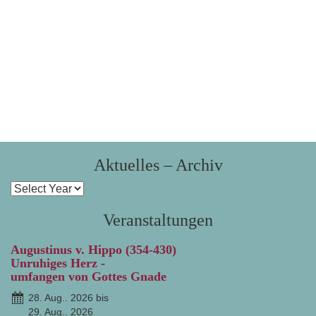
Aktuelles – Archiv
Veranstaltungen
Augustinus v. Hippo (354-430)
Unruhiges Herz -
umfangen von Gottes Gnade
28. Aug.. 2026 bis
29. Aug.. 2026