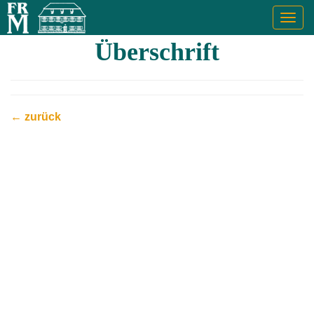
Togg
navig
Überschrift
← zurück