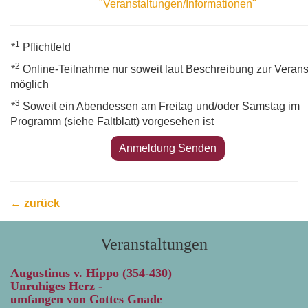
"Veranstaltungen/Informationen"
1
*
Pflichtfeld
2
*
Online-Teilnahme nur soweit laut Beschreibung zur Verans
möglich
3
*
Soweit ein Abendessen am Freitag und/oder Samstag im
Programm (siehe Faltblatt) vorgesehen ist
← zurück
Veranstaltungen
Augustinus v. Hippo (354-430)
Unruhiges Herz -
umfangen von Gottes Gnade