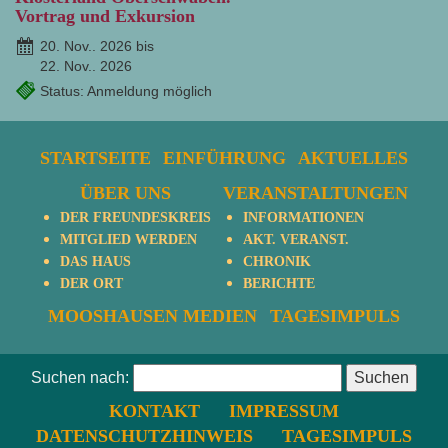
Vortrag und Exkursion
20. Nov.. 2026 bis
22. Nov.. 2026
Status: Anmeldung möglich
STARTSEITE
EINFÜHRUNG
AKTUELLES
ÜBER UNS
VERANSTALTUNGEN
DER FREUNDESKREIS
INFORMATIONEN
MITGLIED WERDEN
AKT. VERANST.
DAS HAUS
CHRONIK
DER ORT
BERICHTE
MOOSHAUSEN MEDIEN
TAGESIMPULS
Suchen nach:
KONTAKT
IMPRESSUM
DATENSCHUTZHINWEIS
TAGESIMPULS