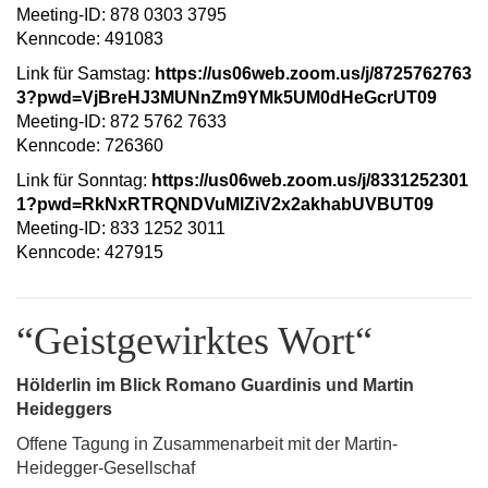
Meeting-ID: 878 0303 3795
Kenncode: 491083
Link für Samstag:
https://us06web.zoom.us/j/8725762763
3?pwd=VjBreHJ3MUNnZm9YMk5UM0dHeGcrUT09
Meeting-ID: 872 5762 7633
Kenncode: 726360
Link für Sonntag:
https://us06web.zoom.us/j/8331252301
1?pwd=RkNxRTRQNDVuMlZiV2x2akhabUVBUT09
Meeting-ID: 833 1252 3011
Kenncode: 427915
“Geistgewirktes Wort“
Hölderlin im Blick Romano Guardinis und Martin
Heideggers
Offene Tagung in Zusammenarbeit mit der Martin-
Heidegger-Gesellschaf