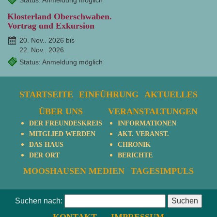
Status: Anmeldung möglich
Klosterland Oberschwaben.
Vortrag und Exkursion
20. Nov.. 2026 bis
22. Nov.. 2026
Status: Anmeldung möglich
STARTSEITE
EINFÜHRUNG
AKTUELLES
ÜBER UNS
VERANSTALTUNGEN
DER FREUNDESKREIS
INFORMATIONEN
MITGLIED WERDEN
AKT. VERANST.
DAS HAUS
CHRONIK
DER ORT
BERICHTE
MOOSHAUSEN MEDIEN
TAGESIMPULS
Suchen nach: