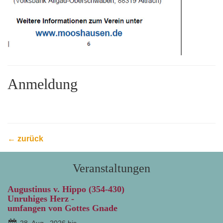
Anmeldung
← zurück
Veranstaltungen
Augustinus v. Hippo (354-430)
Unruhiges Herz -
umfangen von Gottes Gnade