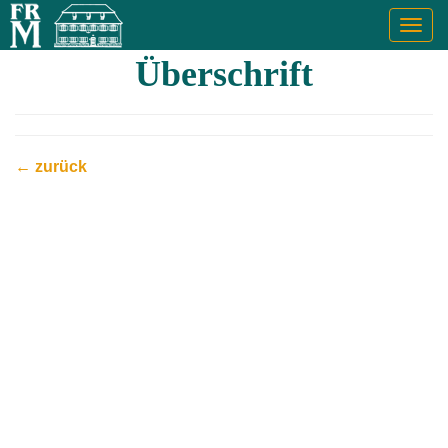
Togg
navig
Überschrift
← zurück