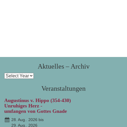
Aktuelles – Archiv
Veranstaltungen
Augustinus v. Hippo (354-430)
Unruhiges Herz -
umfangen von Gottes Gnade
28. Aug.. 2026 bis
29. Aug.. 2026