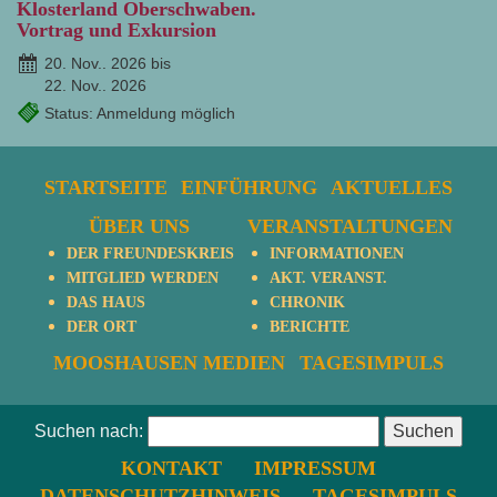
Klosterland Oberschwaben.
Vortrag und Exkursion
20. Nov.. 2026 bis
22. Nov.. 2026
Status: Anmeldung möglich
STARTSEITE
EINFÜHRUNG
AKTUELLES
ÜBER UNS
VERANSTALTUNGEN
DER FREUNDESKREIS
INFORMATIONEN
MITGLIED WERDEN
AKT. VERANST.
DAS HAUS
CHRONIK
DER ORT
BERICHTE
MOOSHAUSEN MEDIEN
TAGESIMPULS
Suchen nach:
KONTAKT
IMPRESSUM
DATENSCHUTZHINWEIS
TAGESIMPULS