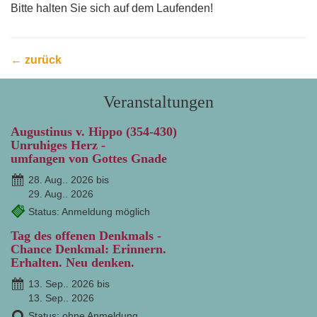
Bitte halten Sie sich auf dem Laufenden!
← zurück
Veranstaltungen
Augustinus v. Hippo (354-430)
Unruhiges Herz -
umfangen von Gottes Gnade
28. Aug.. 2026 bis
29. Aug.. 2026
Status: Anmeldung möglich
Tag des offenen Denkmals -
Chance Denkmal: Erinnern.
Erhalten. Neu denken.
13. Sep.. 2026 bis
13. Sep.. 2026
Status: ohne Anmeldung