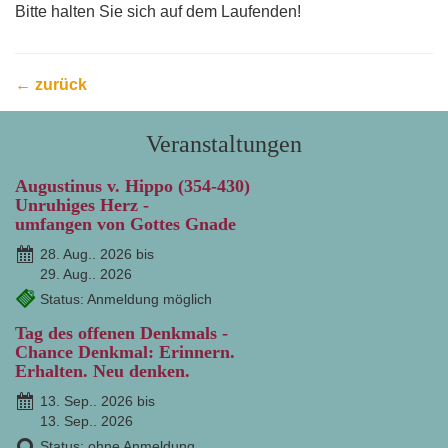
Bitte halten Sie sich auf dem Laufenden!
← zurück
Veranstaltungen
Augustinus v. Hippo (354-430)
Unruhiges Herz -
umfangen von Gottes Gnade
28. Aug.. 2026 bis
29. Aug.. 2026
Status: Anmeldung möglich
Tag des offenen Denkmals -
Chance Denkmal: Erinnern.
Erhalten. Neu denken.
13. Sep.. 2026 bis
13. Sep.. 2026
Status: ohne Anmeldung