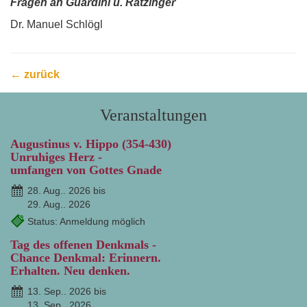
Fragen an Guardini u. Ratzinger
Dr. Manuel Schlögl
← zurück
Veranstaltungen
Augustinus v. Hippo (354-430)
Unruhiges Herz -
umfangen von Gottes Gnade
28. Aug.. 2026 bis
29. Aug.. 2026
Status: Anmeldung möglich
Tag des offenen Denkmals -
Chance Denkmal: Erinnern.
Erhalten. Neu denken.
13. Sep.. 2026 bis
13. Sep.. 2026